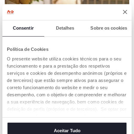
Consentir
Detalhes
Sobre os cookies
Política de Cookies
O presente website utiliza cookies técnicos para o seu
funcionamento e para a prestação dos respetivos
ALEITAMENTO
serviços e cookies de desempenho anónimos (próprios e
de terceiros) que estão sempre ativos para assegurar o
COMO ESCOLHER AS ROUPAS PARA A
correto funcionamento do website e medir o seu
AMAMENTAÇÃO
desempenho, com o objetivo de compreender e melhorar
Conselhos úteis sobre o que vestir durante o
a sua experiência de navegação, bem como cookies de
período da amamentação
definição de perfis (próprios e de terceiros). Se optar por
“aceitar todos” está a consentir na utilização de todos os
cookies. Se quiser saber mais, alterar ou revogar o
consentimento de todos ou de alguns cookies, clique em
Aceitar Tudo