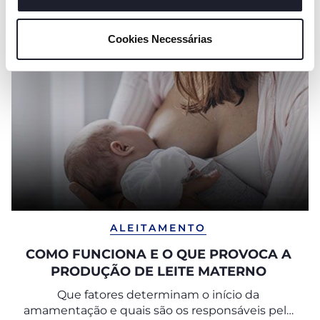
"mostrar detalhes". Ao fechar este aviso, está a
consentir na utilização apenas de cookies técnicos, que
Cookies Necessárias
são necessários e essenciais para garantir o
funcionamento desta página.
ALEITAMENTO
COMO FUNCIONA E O QUE PROVOCA A
PRODUÇÃO DE LEITE MATERNO
Que fatores determinam o início da
amamentação e quais são os responsáveis pela