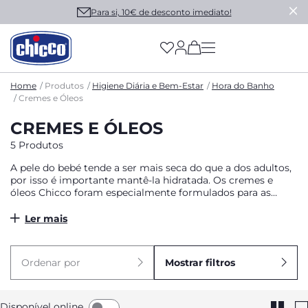
Para si, 10€ de desconto imediato!
(has more options on
Home
Produtos
Higiene Diária e Bem-Estar
Hora do Banho
Cremes e Óleos
CREMES E ÓLEOS
5 Produtos
A pele do bebé tende a ser mais seca do que a dos adultos,
por isso é importante mantê-la hidratada. Os cremes e
óleos Chicco foram especialmente formulados para as
necessidades da pele do bebé e dermatologicamente
testados em peles sensíveis.
Ler mais
Ordenar por
Mostrar filtros
Disponível online