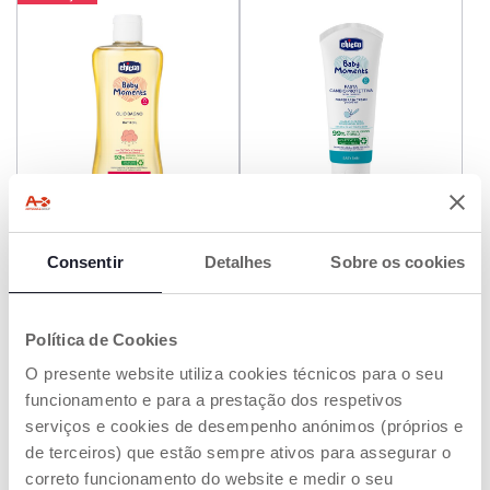
Óleo de Banho - Pele
Creme muda da fralda
Consentir
Detalhes
Sobre os cookies
Sensível 200ml | Baby
Moments
€ 6,99
€ 5,99
Política de Cookies
ADICIONAR
ADICIONAR
O presente website utiliza cookies técnicos para o seu
funcionamento e para a prestação dos respetivos
serviços e cookies de desempenho anónimos (próprios e
de terceiros) que estão sempre ativos para assegurar o
correto funcionamento do website e medir o seu