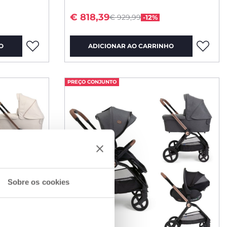
rom
Price reduced from
to
€ 818,39
€ 929,99
-12%
O
ADICIONAR AO CARRINHO
PREÇO CONJUNTO
Sobre os cookies