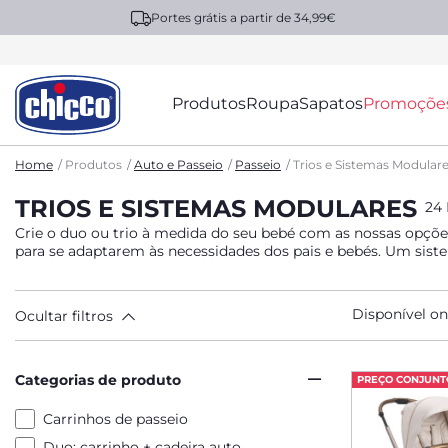
Portes grátis a partir de 34,99€
Produtos
Roupa
Sapatos
Promoçõe
Home
Produtos
Auto e Passeio
Passeio
Trios e Sistemas Modular
TRIOS E SISTEMAS MODULARES
24
Crie o duo ou trio à medida do seu bebé com as nossas opçõe
para se adaptarem às necessidades dos pais e bebés. Um siste
Disponível on
Ocultar filtros
Categorias de produto
PREÇO CONJUNT
Carrinhos de passeio
Duo: carrinho + cadeira auto