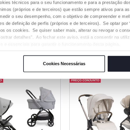
ookies técnicos para o seu funcionamento e para a prestação do
mos (próprios e de terceiros) que estão sempre ativos para as
medir o seu desempenho, com o objetivo de compreender e melh
3 Cores
de definição de perfis (próprios e de terceiros). Se optar por “
c/First Seat Recline
Trio Mysa com Alcofa 
odos os cookies. Se quiser saber mais, alterar ou revogar o con
Cadeira Auto First-Se
ostrar detalhes". Ao fechar este aviso, está a consentir na util
rice reduced from
o
€ 909,99
 929,99
-12%
s e essenciais para garantir o funcionamento desta página.
NAR AO CARRINHO
ADICIONAR AO CARRINH
Cookies Necessárias
O
PREÇO CONJUNTO