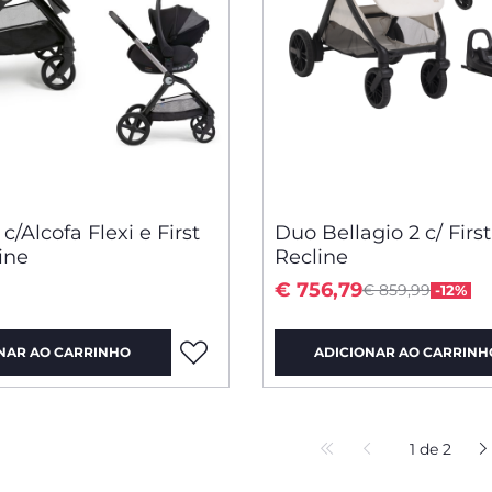
c/Alcofa Flexi e First
Duo Bellagio 2 c/ Firs
ine
Recline
Price reduced f
to
€ 756,79
€ 859,99
-12%
NAR AO CARRINHO
ADICIONAR AO CARRINH
1 de 2