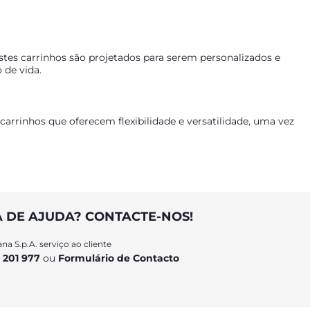
stes carrinhos são projetados para serem personalizados e
 de vida.
rrinhos que oferecem flexibilidade e versatilidade, uma vez
o. O trio é composto por carrinho de passeio, cadeira auto e
rrinho de passeio e pela cadeira auto ou alcofa, ideal para
A DE AJUDA? CONTACTE-NOS!
na S.p.A. serviço ao cliente
 201 977
ou
Formulário de Contacto