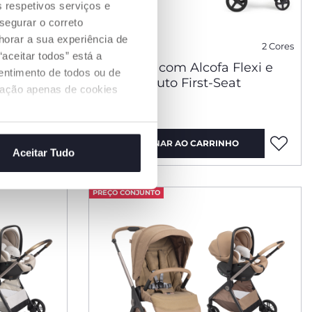
s respetivos serviços e
segurar o correto
orar a sua experiência de
2 Cores
2 Cores
aceitar todos” está a
Flexi e
Trio Mysa com Alcofa Flexi e
sentimento de todos ou de
at
Cadeira Auto First-Seat
ização apenas de cookies
€ 909,99
O
ADICIONAR AO CARRINHO
Aceitar Tudo
PREÇO CONJUNTO