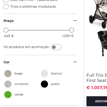
Trios e sistemas modulares
Preço
449
€
1,290
€
Só produtos em promoção
Cor
bege
branco
Full Trio 
First Sea
cinzento
preto
€ 1.057,7
verde
ADICIO