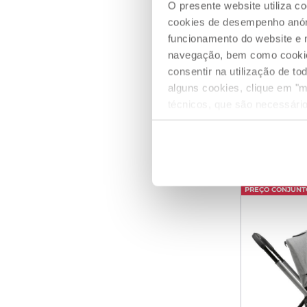
O presente website utiliza c
cookies de desempenho anóni
funcionamento do website e 
navegação, bem como cookies 
Duo Mysa 
consentir na utilização de t
alguns cookies, clique em "m
P
t
€ 818,39
€
técnicos, que são necessário
ADICIO
PREÇO CONJUNT