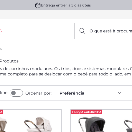
Entrega entre 1 a 5 dias úteis
s
O que está à procur
es
 Produtos
s de carrinhos modulares. Os trios, duos e sistemas modulares
ma completo para se deslocar com o bebé para todo o lado, em t
line
Ordenar por:
Preferência
O
PREÇO CONJUNTO