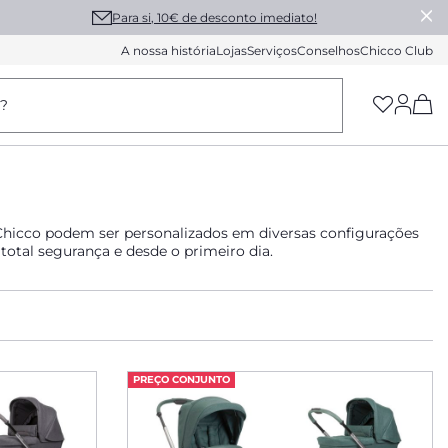
Para si, 10€ de desconto imediato!
A nossa história
Lojas
Serviços
Conselhos
Chicco Club
(h
a?
 Chicco podem ser personalizados em diversas configurações
otal segurança e desde o primeiro dia.
PREÇO CONJUNTO