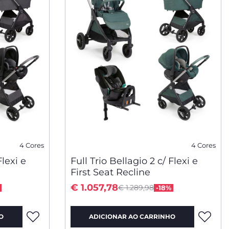
4 Cores
4 Cores
Flexi e
Full Trio Bellagio 2 c/ Flexi e
First Seat Recline
 from
Price reduced from
to
€ 1.057,78
€ 1.289,98
-18%
O
ADICIONAR AO CARRINHO