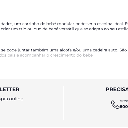
dades, um carrinho de bebé modular pode ser a escolha ideal. E
riar um trio ou duo de bebé versátil que se adapta ao seu estilo
se pode juntar também uma alcofa e/ou uma cadeira auto. São ca
dos pais e acompanhar o crescimento do bebé.
ês configurações: trio, duo, ou apenas como carrinho de passei
de viagem completo, desde o nacimento. O duo é composto pelo ca
 cadeira auto.
LETTER
PRECIS
pra online
Artsa
800