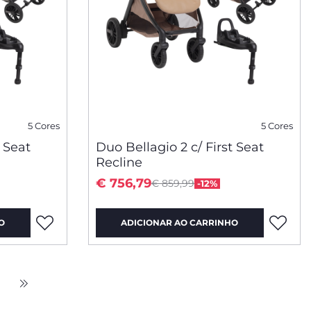
5 Cores
5 Cores
t Seat
Duo Bellagio 2 c/ First Seat
Recline
rom
Price reduced from
to
€ 756,79
€ 859,99
-12%
O
ADICIONAR AO CARRINHO