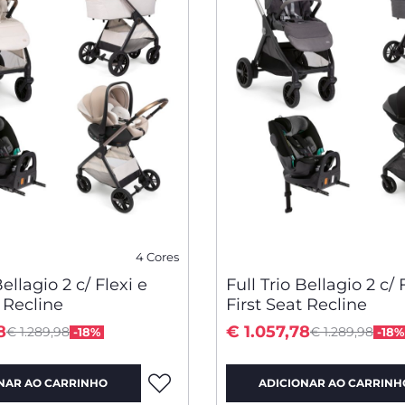
4 Cores
Bellagio 2 c/ Flexi e
Full Trio Bellagio 2 c/ 
t Recline
First Seat Recline
Price reduced from
Price reduced
to
to
8
€ 1.057,78
€ 1.289,98
€ 1.289,98
-18%
-18%
NAR AO CARRINHO
ADICIONAR AO CARRINH