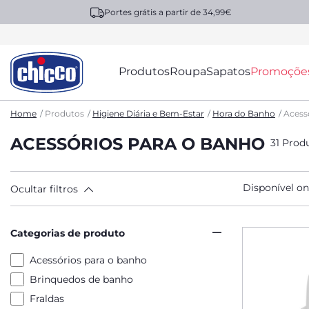
Portes grátis a partir de 34,99€
Produtos
Roupa
Sapatos
Promoçõe
Home
Produtos
Higiene Diária e Bem-Estar
Hora do Banho
Acess
ACESSÓRIOS PARA O BANHO
31 Prod
Disponível on
Ocultar filtros
Categorias de produto
Acessórios para o banho
Brinquedos de banho
Fraldas