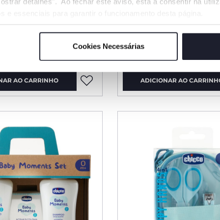
ostrar detalhes". Ao fechar este aviso, está a consentir na util
s e essenciais para garantir o funcionamento desta página.
e Banho 2 em 1 com
Gel de Limpeza Facia
ra Cabelo
Espuma Fácil
Cookies Necessárias
€ 14,99
NAR AO CARRINHO
ADICIONAR AO CARRINH