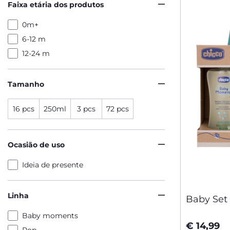
Faixa etária dos produtos
0m+
6-12 m
12-24 m
Tamanho
16 pcs
250ml
3 pcs
72 pcs
Ocasião de uso
Ideia de presente
Linha
Baby Set
Baby moments
€ 14,99