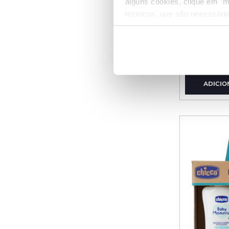
alguns cookies, clique em "m
técnicos, que são necessário
Espuma d
Toalha pa
€ 14,99
ADICIO