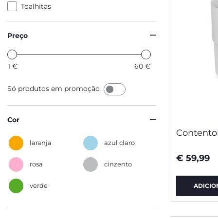
Toalhitas
Preço
1
€
60
€
Só produtos em promoção
Cor
Contentor
laranja
azul claro
€ 59,99
rosa
cinzento
verde
ADICIO