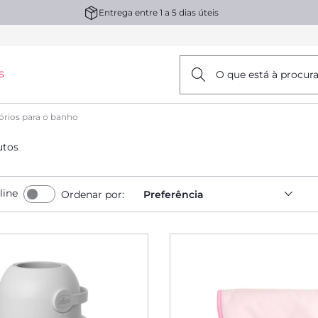
Entrega entre 1 a 5 dias úteis
s
O que está à procur
órios para o banho
utos
line
Ordenar por:
Preferência