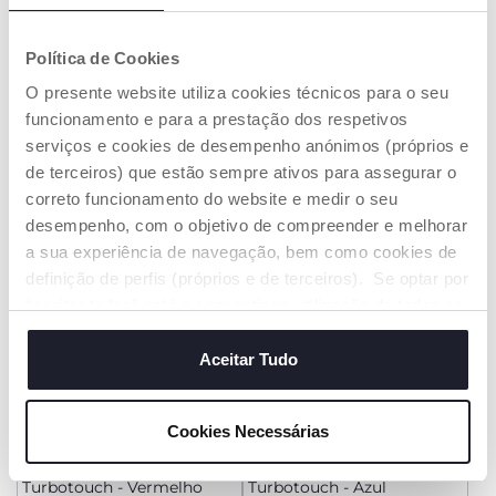
Política de Cookies
Pista de Comboio Eco+
Camião de Reciclagem
ECO+
O presente website utiliza cookies técnicos para o seu
€ 19,99
€ 16,99
funcionamento e para a prestação dos respetivos
serviços e cookies de desempenho anónimos (próprios e
ADICIONAR
ADICIONAR
de terceiros) que estão sempre ativos para assegurar o
correto funcionamento do website e medir o seu
desempenho, com o objetivo de compreender e melhorar
a sua experiência de navegação, bem como cookies de
definição de perfis (próprios e de terceiros). Se optar por
“aceitar todos” está a consentir na utilização de todos os
cookies. Se quiser saber mais, alterar ou revogar o
consentimento de todos ou de alguns cookies, clique em
Aceitar Tudo
"mostrar detalhes". Ao fechar este aviso, está a
consentir na utilização apenas de cookies técnicos, que
Cookies Necessárias
são necessários e essenciais para garantir o
funcionamento desta página.
Turbotouch - Vermelho
Turbotouch - Azul