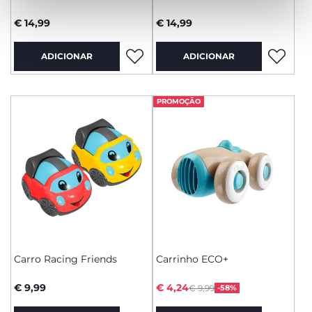
€ 14,99
€ 14,99
ADICIONAR
ADICIONAR
PROMOÇÃO
Carro Racing Friends
Carrinho ECO+
Price reduced from
to
€ 9,99
€ 4,24
€ 9,99
-58%