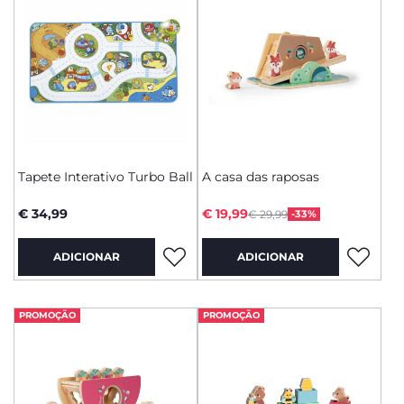
Tapete Interativo Turbo Ball
A casa das raposas
Price reduced from
to
€ 34,99
€ 19,99
€ 29,99
-33%
ADICIONAR
ADICIONAR
PROMOÇÃO
PROMOÇÃO