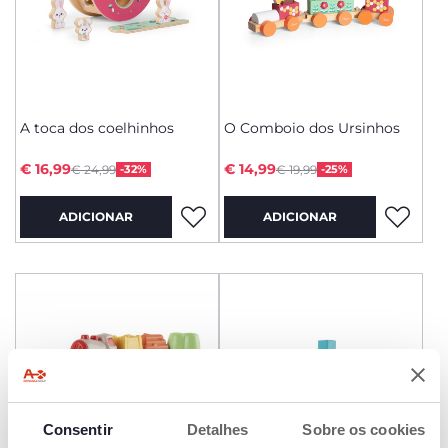
A toca dos coelhinhos
O Comboio dos Ursinhos
Price reduced from
Price reduced from
to
to
€ 16,99
€ 14,99
€ 24,99
-32%
€ 19,99
-25%
ADICIONAR
ADICIONAR
Consentir
Detalhes
Sobre os cookies