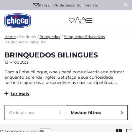
Para si, 10€ de desconto imediato!
(has more options on
Home
Produtos
Brinquedos
Brinquedos Educativos
Brinquedos Bilingues
BRINQUEDOS BILINGUES
13 Produtos
Com a linha bilingue, o seu bebé pode divertir-se a brincar
enquanto aprende inglês. Satisfaça a sua curiosidade
natural e ajude-os a desenvolver as suas competências
linguísticas escolhendo entre muitos jogos eletrónicos
bilingues da Chicco, coloridos e com muitas atividades
Ler mais
para brincar.
Ordenar por
Mostrar filtros
Disponível online