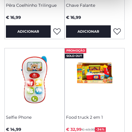
Pêra Coelhinho Trilingue
Chave Falante
€ 16,99
€ 16,99
ADICIONAR
ADICIONAR
PROMOÇÃO
SOLD OUT
Selfie Phone
Food truck 2 em 1
Price reduced from
to
€ 14,99
€ 32,99
€ 49,99
-34%