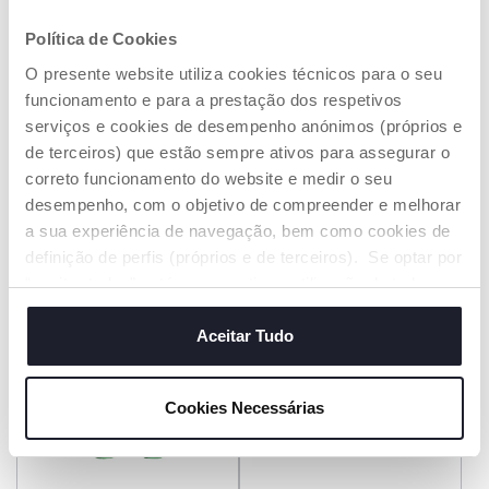
Política de Cookies
O presente website utiliza cookies técnicos para o seu
O Livro da Cidade Bilingue
Morango Ursinho Trilingue
funcionamento e para a prestação dos respetivos
serviços e cookies de desempenho anónimos (próprios e
€ 19,99
€ 16,99
de terceiros) que estão sempre ativos para assegurar o
correto funcionamento do website e medir o seu
ADICIONAR
ADICIONAR
desempenho, com o objetivo de compreender e melhorar
a sua experiência de navegação, bem como cookies de
definição de perfis (próprios e de terceiros). Se optar por
“aceitar todos” está a consentir na utilização de todos os
cookies. Se quiser saber mais, alterar ou revogar o
consentimento de todos ou de alguns cookies, clique em
Aceitar Tudo
"mostrar detalhes". Ao fechar este aviso, está a
consentir na utilização apenas de cookies técnicos, que
Cookies Necessárias
são necessários e essenciais para garantir o
funcionamento desta página.