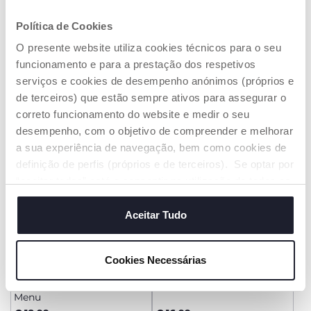
+ CORES
+ CORES
Tigela de Silicone Easy
Prato de Silicone Easy
Política de Cookies
Bowl
Menu
O presente website utiliza cookies técnicos para o seu
€ 12,99
€ 18,99
funcionamento e para a prestação dos respetivos
serviços e cookies de desempenho anónimos (próprios e
ADICIONAR
ADICIONAR
de terceiros) que estão sempre ativos para assegurar o
correto funcionamento do website e medir o seu
desempenho, com o objetivo de compreender e melhorar
a sua experiência de navegação, bem como cookies de
definição de perfis (próprios e de terceiros). Se optar por
“aceitar todos” está a consentir na utilização de todos os
cookies. Se quiser saber mais, alterar ou revogar o
consentimento de todos ou de alguns cookies, clique em
Aceitar Tudo
"mostrar detalhes". Ao fechar este aviso, está a
consentir na utilização apenas de cookies técnicos, que
Cookies Necessárias
são necessários e essenciais para garantir o
+ CORES
+ CORES
funcionamento desta página.
Prato de Silicone Easy
Prato de Silicone Easy Plate
Menu