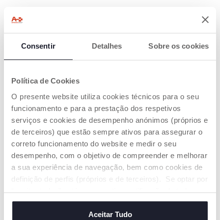
Consentir
Detalhes
Sobre os cookies
Política de Cookies
O presente website utiliza cookies técnicos para o seu
funcionamento e para a prestação dos respetivos
serviços e cookies de desempenho anónimos (próprios e
Carrinho de Compras 2 em
Primeiros Passos Happy
de terceiros) que estão sempre ativos para assegurar o
1
Hippy
correto funcionamento do website e medir o seu
€ 39,99
€ 36,99
desempenho, com o objetivo de compreender e melhorar
a sua experiência de navegação, bem como cookies de
ADICIONAR
ADICIONAR
definição de perfis (próprios e de terceiros). Se optar por
“aceitar todos” está a consentir na utilização de todos os
cookies. Se quiser saber mais, alterar ou revogar o
consentimento de todos ou de alguns cookies, clique em
Aceitar Tudo