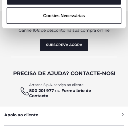
"mostrar detalhes". Ao fechar este aviso, está a
consentir na utilização apenas de cookies técnicos, que
Cookies Necessárias
são necessários e essenciais para garantir o
SUBSCREVA A NOSSA NEWSLETTER
funcionamento desta página.
Ganhe 10€ de desconto na sua compra online
SUBSCREVA AGORA
PRECISA DE AJUDA? CONTACTE-NOS!
Artsana S.p.A. serviço ao cliente
800 201 977
ou
Formulário de
Contacto
Apoio ao cliente