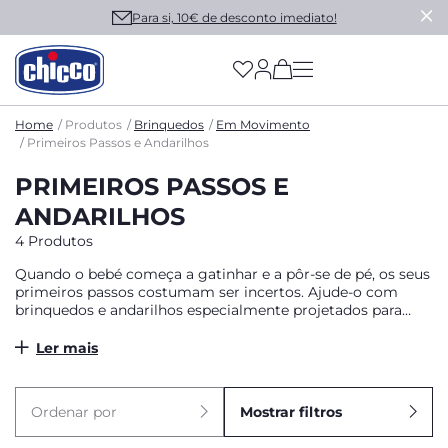
Para si, 10€ de desconto imediato!
(has more options on
Home
Produtos
Brinquedos
Em Movimento
Primeiros Passos e Andarilhos
PRIMEIROS PASSOS E
ANDARILHOS
4 Produtos
Quando o bebé começa a gatinhar e a pôr-se de pé, os seus
primeiros passos costumam ser incertos. Ajude-o com
brinquedos e andarilhos especialmente projetados para
ajudá-lo a dar os primeiros passos em segurança e a
descobrir o mundo.
Ler mais
Ordenar por
Mostrar filtros