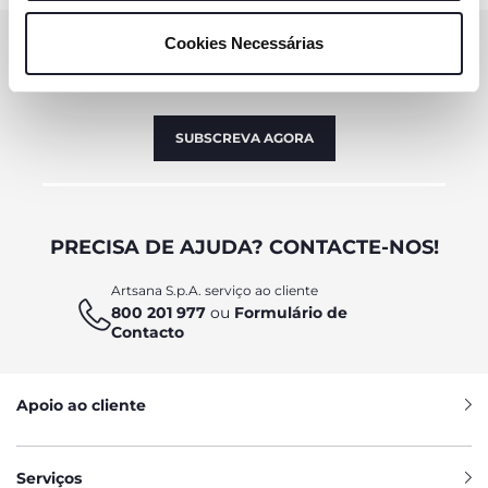
consentir na utilização apenas de cookies técnicos, que
Cookies Necessárias
SUBSCREVA A NOSSA NEWSLETTER
são necessários e essenciais para garantir o
funcionamento desta página.
Ganhe 10€ de desconto na sua compra online
SUBSCREVA AGORA
PRECISA DE AJUDA? CONTACTE-NOS!
Artsana S.p.A. serviço ao cliente
800 201 977
ou
Formulário de
Contacto
Apoio ao cliente
Serviços