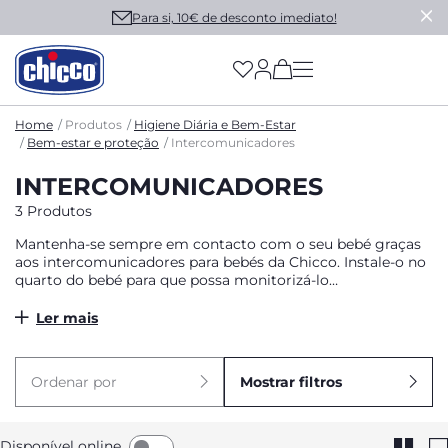
Para si, 10€ de desconto imediato!
(has more options on
Home
Produtos
Higiene Diária e Bem-Estar
Bem-estar e proteção
Intercomunicadores
INTERCOMUNICADORES
3 Produtos
Mantenha-se sempre em contacto com o seu bebé graças
aos intercomunicadores para bebés da Chicco. Instale-o no
quarto do bebé para que possa monitorizá-lo
remotamente. A Chicco oferece-lhe diferentes dispositivos
de acordo com as suas necessidades: intercomunicadores
Ler mais
com vídeo e câmara integrados, intercomunicadores por
voz, e muitos outros.
Ordenar por
Mostrar filtros
Disponível online