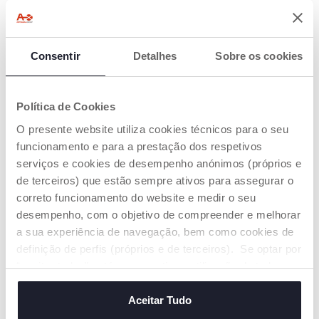
Consentir
Detalhes
Sobre os cookies
Política de Cookies
O presente website utiliza cookies técnicos para o seu
funcionamento e para a prestação dos respetivos
Intercomunicador Audio
serviços e cookies de desempenho anónimos (próprios e
de terceiros) que estão sempre ativos para assegurar o
€ 59,99
correto funcionamento do website e medir o seu
desempenho, com o objetivo de compreender e melhorar
ADICIONAR
a sua experiência de navegação, bem como cookies de
definição de perfis (próprios e de terceiros). Se optar por
“aceitar todos” está a consentir na utilização de todos os
cookies. Se quiser saber mais, alterar ou revogar o
consentimento de todos ou de alguns cookies, clique em
Aceitar Tudo
"mostrar detalhes". Ao fechar este aviso, está a