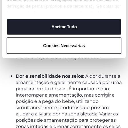
fazer com que o bebé agarre corretamente o
definição de perfis (próprios e de terceiros). Se optar por
peito. Se tiver dúvidas sobre isso, converse
“aceitar todos” está a consentir na utilização de todos os
com os médicos e parteiras do hospital logo
nas primeiras horas de vida do seu bebé. Caso
cookies. Se quiser saber mais, alterar ou revogar o
o problema surja posteriormente, pode ser útil
consentimento de todos ou de alguns cookies, clique em
Aceitar Tudo
entrar em contacto com uma parteira ou
"mostrar detalhes". Ao fechar este aviso, está a
consultora de lactação, especialistas que
consentir na utilização apenas de cookies técnicos, que
podem acompanhar a mãe nos primeiros
Cookies Necessárias
são necessários e essenciais para garantir o
tempos e oferecer sugestões sobre como
funcionamento desta página.
melhorar a posição e a pega do bebé.
Dor e sensibilidade nos seios
: A dor durante a
amamentação é geralmente causada por uma
pega incorreta do seio. É importante não
interromper a amamentação, mas corrigir a
posição e a pega do bebé, utilizando
simultaneamente produtos que possam
ajudar a aliviar a dor na zona afetada. Variar as
posições de amamentação para proteger as
zonas irritadas e drenar corretamente os seios