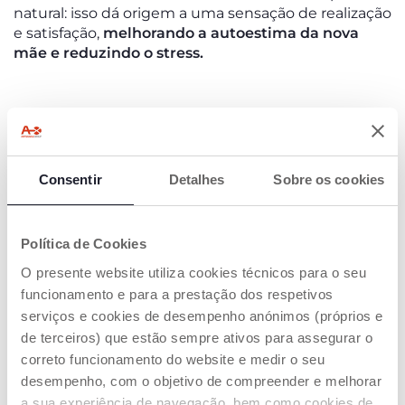
natural: isso dá origem a uma sensação de realização
e satisfação,
melhorando a autoestima da nova
mãe e reduzindo o stress.
DESAFIOS DA AMAMENTAÇÃO E
CONSELHOS PRÁTICOS
Apesar dos inúmeros benefícios,
Consentir
Detalhes
a amamentação
Sobre os cookies
pode apresentar pode apresentar algumas
dificuldades
, especialmente nas primeiras semanas
e com os primeiros filhos. É normal que as mães
Política de Cookies
encontrem pequenos obstáculos ao longo do
O presente website utiliza cookies técnicos para o seu
caminho, mas com o apoio certo e algumas dicas
funcionamento e para a prestação dos respetivos
práticas é possível enfrentar essas momentos com
serviços e cookies de desempenho anónimos (próprios e
total serenidade.
de terceiros) que estão sempre ativos para assegurar o
correto funcionamento do website e medir o seu
Dificuldade inicial na pega
: Especialmente
desempenho, com o objetivo de compreender e melhorar
para quem está a começar, pode não ser fácil
a sua experiência de navegação, bem como cookies de