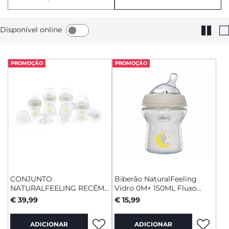
e tranquila.
Disponível online
PROMOÇÃO
PROMOÇÃO
CONJUNTO
Biberão NaturalFeeling
NATURALFEELING RECÉM-
Vidro 0M+ 150ML Fluxo
NASCIDO
Normal
€ 39,99
€ 15,99
ADICIONAR
ADICIONAR