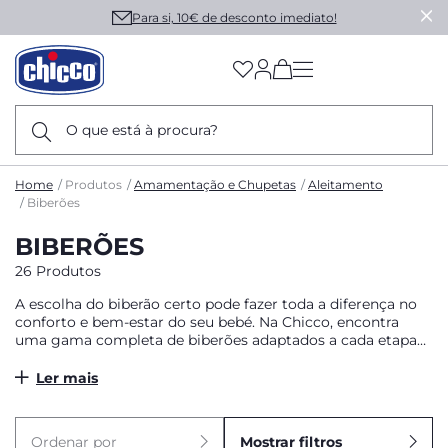
Para si, 10€ de desconto imediato!
(has more options on
O que está à procura?
Home
Produtos
Amamentação e Chupetas
Aleitamento
Biberões
BIBERÕES
26 Produtos
A escolha do biberão certo pode fazer toda a diferença no
conforto e bem-estar do seu bebé. Na Chicco, encontra
uma gama completa de biberões adaptados a cada etapa
do crescimento, desde o recém-nascido até à introdução
de alimentos líquidos. Os nossos biberões foram pensados
Ler mais
para facilitar a transição do peito materno para o biberão,
com tetinas fisiológicas, válvulas anticólicas e diferentes
fluxos de saída, para garantir uma alimentação mais natural
Ordenar por
Mostrar filtros