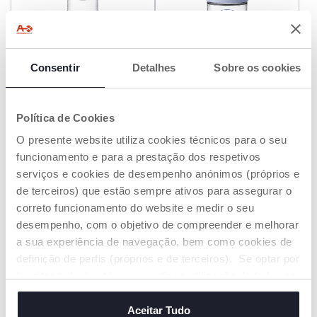
Consentir
Detalhes
Sobre os cookies
+ CORES
+ CORES
Biberão PERFECT5 300ml
Biberão PERFECT5 150ml
Política de Cookies
€ 14,99
€ 14,99
O presente website utiliza cookies técnicos para o seu
funcionamento e para a prestação dos respetivos
ADICIONAR
ADICIONAR
serviços e cookies de desempenho anónimos (próprios e
de terceiros) que estão sempre ativos para assegurar o
correto funcionamento do website e medir o seu
PROMOÇÃO
PROMOÇÃO
desempenho, com o objetivo de compreender e melhorar
a sua experiência de navegação, bem como cookies de
definição de perfis (próprios e de terceiros). Se optar por
“aceitar todos” está a consentir na utilização de todos os
cookies. Se quiser saber mais, alterar ou revogar o
consentimento de todos ou de alguns cookies, clique em
Aceitar Tudo