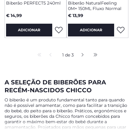
Biberão PERFECT5 240ml
Biberão NaturalFeeling
0M+ 150ML Fluxo Normal
€ 14,99
€ 13,99
ADICIONAR
ADICIONAR
1 de 3
A SELEÇÃO DE BIBERÕES PARA
RECÉM-NASCIDOS CHICCO
O biberão é um produto fundamental tanto para quando
não é possível amamentar, como para facilitar a transição
do bebé, do peito para o biberão. Práticos, ergonómicos e
seguros, os biberões da Chicco foram concebidos para
garantir o máximo bem-estar do bebé durante a
amamentação. Projetados para mãos pequenas para usar
mesmo com a ajuda dos pais, são equipados com uma