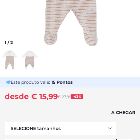
1
/
2
Este produto vale:
15
Pontos
desde € 15,99
Price reduced from
€ 27,99
-43%
to
A CHEGAR
SELECIONE tamanhos
AVISAR DA DISPONIBILIDADE