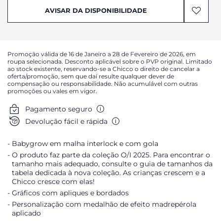
AVISAR DA DISPONIBILIDADE
AVISAR DA DISPONIBILIDADE
AVISAR DA DISPONIBILIDADE
AVISAR DA DISPONIBILIDADE
Promoção válida de 16 de Janeiro a 28 de Fevereiro de 2026, em
AVISAR DA DISPONIBILIDADE
roupa selecionada. Desconto aplicável sobre o PVP original. Limitado
ao stock existente, reservando-se a Chicco o direito de cancelar a
AVISAR DA DISPONIBILIDADE
oferta/promoção, sem que daí resulte qualquer dever de
compensação ou responsabilidade. Não acumulável com outras
promoções ou vales em vigor.
Pagamento seguro
Devolução fácil e rápida
Babygrow em malha interlock e com gola
O produto faz parte da coleção O/I 2025. Para encontrar o
tamanho mais adequado, consulte o guia de tamanhos da
tabela dedicada à nova coleção. As crianças crescem e a
Chicco cresce com elas!
Gráficos com apliques e bordados
Personalização com medalhão de efeito madrepérola
aplicado