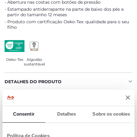
Abertura nas costas com botões de pressão
Estampado antiderrapante na parte de baixo dos pés a
partir do tamanho 12 meses
Produto com certificação Oeko-Tex: qualidade para o seu
filho
Oeko-Tex
Algodão
sustentável
DETALHES DO PRODUTO
ADVERTÊNCIAS E INSTRUÇÕES
Consentir
Detalhes
Sobre os cookies
COMPROMISSO CHICCO
O NOSSO ALGODÃO É… SUSTENTÁVEL!
Algodão cultivado de acordo com um programa que tem
Política de Cookies