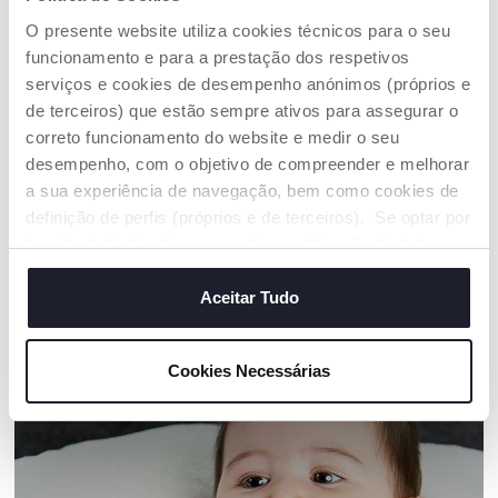
como objetivo colocar no mercado fios de algodão
O presente website utiliza cookies técnicos para o seu
certificados que foram cultivados seguindo todas as
medidas para o tornar SUSTENTÁVEL, tanto a nível
funcionamento e para a prestação dos respetivos
ambiental como económico social
serviços e cookies de desempenho anónimos (próprios e
Toda a cadeia de fornecimento e produção é rastreada e
de terceiros) que estão sempre ativos para assegurar o
segue as mesmas medidas de sustentabilidade
correto funcionamento do website e medir o seu
desempenho, com o objetivo de compreender e melhorar
a sua experiência de navegação, bem como cookies de
Encontre uma loja
definição de perfis (próprios e de terceiros). Se optar por
“aceitar todos” está a consentir na utilização de todos os
cookies. Se quiser saber mais, alterar ou revogar o
consentimento de todos ou de alguns cookies, clique em
Aceitar Tudo
OS NOSSOS CONSELHOS
"mostrar detalhes". Ao fechar este aviso, está a
consentir na utilização apenas de cookies técnicos, que
Cookies Necessárias
são necessários e essenciais para garantir o
funcionamento desta página.