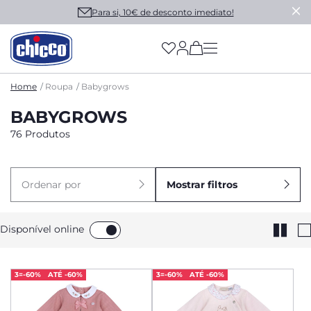
Para si, 10€ de desconto imediato!
(has more options on
Home
Roupa
Babygrows
BABYGROWS
76 Produtos
Ordenar por
Mostrar filtros
Disponível online
3=-60%
ATÉ -60%
3=-60%
ATÉ -60%