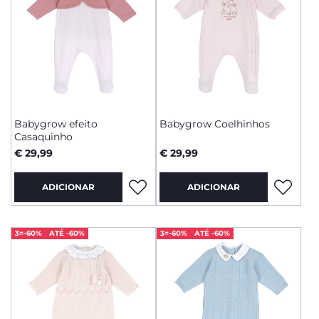
Babygrow efeito
Babygrow Coelhinhos
Casaquinho
€ 29,99
€ 29,99
ADICIONAR
ADICIONAR
3=-60%
ATÉ -60%
3=-60%
ATÉ -60%