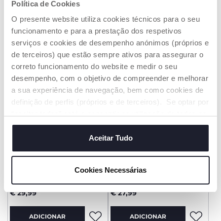
Política de Cookies
€ 29,99
€ 29,99
O presente website utiliza cookies técnicos para o seu
ADICIONAR
ADICIONAR
funcionamento e para a prestação dos respetivos
serviços e cookies de desempenho anónimos (próprios e
de terceiros) que estão sempre ativos para assegurar o
3=-60%
ATÉ -60%
3=-60%
ATÉ -60%
correto funcionamento do website e medir o seu
desempenho, com o objetivo de compreender e melhorar
a sua experiência de navegação, bem como cookies de
definição de perfis (próprios e de terceiros). Se optar por
“aceitar todos” está a consentir na utilização de todos os
cookies. Se quiser saber mais, alterar ou revogar o
consentimento de todos ou de alguns cookies, clique em
Aceitar Tudo
"mostrar detalhes". Ao fechar este aviso, está a
consentir na utilização apenas de cookies técnicos, que
Cookies Necessárias
Babygrow Simples Branco
Babygrow Quadradinhos e
são necessários e essenciais para garantir o
Ursinhos
funcionamento desta página.
€ 29,99
€ 27,99
ADICIONAR
ADICIONAR