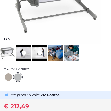
1
/
5
Cor:
DARK GREY
Este produto vale:
212
Pontos
€ 212,49