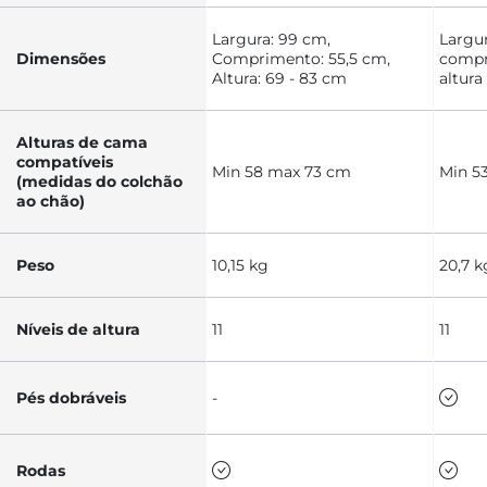
Largura: 99 cm,
Largur
Dimensões
Comprimento: 55,5 cm,
compr
Altura: 69 - 83 cm
altura
Alturas de cama
compatíveis
Min 58 max 73 cm
Min 5
(medidas do colchão
ao chão)
Peso
10,15 kg
20,7 k
Níveis de altura
11
11
Pés dobráveis
-
Rodas