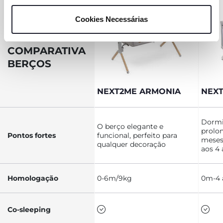
consentir na utilização apenas de cookies técnicos, que
Cookies Necessárias
são necessários e essenciais para garantir o
funcionamento desta página.
TABELA
COMPARATIVA
BERÇOS
NEXT2ME ARMONIA
NEX
Dormi
O berço elegante e
prolo
Pontos fortes
funcional, perfeito para
meses,
qualquer decoração
aos 4 
Homologação
0-6m/9kg
0m-4 
Co-sleeping