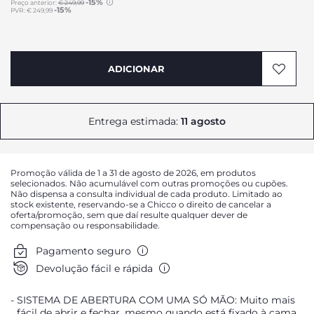
-15%
Preço anterior:
€ 249,99
-15%
PVR:
€ 249,99
to
ADICIONAR
Entrega estimada:
11 agosto
Promoção válida de 1 a 31 de agosto de 2026, em produtos
selecionados. Não acumulável com outras promoções ou cupões.
Não dispensa a consulta individual de cada produto. Limitado ao
stock existente, reservando-se a Chicco o direito de cancelar a
oferta/promoção, sem que daí resulte qualquer dever de
compensação ou responsabilidade.
Pagamento seguro
Devolução fácil e rápida
SISTEMA DE ABERTURA COM UMA SÓ MÃO: Muito mais
fácil de abrir e fechar, mesmo quando está fixado à cama