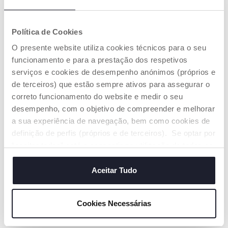
Política de Cookies
MESA FALANTE
O presente website utiliza cookies técnicos para o seu
BILINGUE ÚNICA E
funcionamento e para a prestação dos respetivos
INOVADORA
serviços e cookies de desempenho anónimos (próprios e
O tabuleiro pode ser
de terceiros) que estão sempre ativos para assegurar o
utilizado tanto na
correto funcionamento do website e medir o seu
parte da frente como
na parte de trás.
desempenho, com o objetivo de compreender e melhorar
Possui pernas e
a sua experiência de navegação, bem como cookies de
tabuleiro removíveis
definição de perfis (próprios e de terceiros). Se optar por
para brincar também
no chão.
“aceitar todos” está a consentir na utilização de todos os
cookies. Se quiser saber mais, alterar ou revogar o
consentimento de todos ou de alguns cookies, clique em
Aceitar Tudo
"mostrar detalhes". Ao fechar este aviso, está a
consentir na utilização apenas de cookies técnicos, que
Cookies Necessárias
OS NOSSOS CONSELHOS
são necessários e essenciais para garantir o
funcionamento desta página.