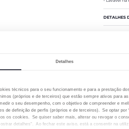
Lavável na
DETALHES 
ADVERTÊNC
Encontre
Detalhes
OS NOSSOS CONSELHOS
ookies técnicos para o seu funcionamento e para a prestação do
mos (próprios e de terceiros) que estão sempre ativos para as
medir o seu desempenho, com o objetivo de compreender e melh
de definição de perfis (próprios e de terceiros). Se optar por “
odos os cookies. Se quiser saber mais, alterar ou revogar o con
ostrar detalhes". Ao fechar este aviso, está a consentir na util