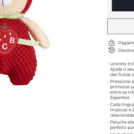
Pagame
Devoluç
Ursinho tr
Ajuda o seu
das frutas 
Pressione a
primeiras p
entre as tr
Espanhol.
Cada língua
músicas e 2
relacionada
Peluche el
perfeito pa