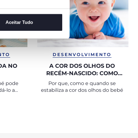
Aceitar Tudo
NTO
DESENVOLVIMENTO
DA NO
A COR DOS OLHOS DO
RECÉM-NASCIDO: COMO
MUDA E QUANDO SE
bé pode
Por que, como e quando se
DEFINE?
á-lo a
estabiliza a cor dos olhos do bebé
ivo