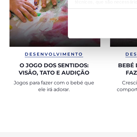
técnicos, que são necessário
DESENVOLVIMENTO
DES
O JOGO DOS SENTIDOS:
BEBÉ 
VISÃO, TATO E AUDIÇÃO
FAZ
BRINQ
Jogos para fazer com o bebé que
Cresc
ele irá adorar.
compor