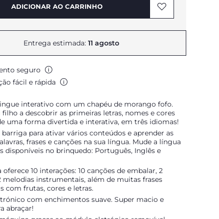
ADICIONAR AO CARRINHO
Entrega estimada:
11 agosto
nto seguro
ão fácil e rápida
ilingue interativo com um chapéu de morango fofo.
 filho a descobrir as primeiras letras, nomes e cores
de uma forma divertida e interativa, em três idiomas!
 barriga para ativar vários conteúdos e aprender as
alavras, frases e canções na sua língua. Mude a língua
ês disponíveis no brinquedo: Português, Inglês e
 oferece 10 interações: 10 canções de embalar, 2
 melodias instrumentais, além de muitas frases
s com frutas, cores e letras.
etrónico com enchimentos suave. Super macio e
ra abraçar!