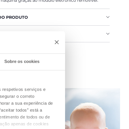
 máquina graças ao módulo eletrónico removível.
DO PRODUTO
IAS E INSTRUÇÕES
 uma loja
Sobre os cookies
s respetivos serviços e
segurar o correto
orar a sua experiência de
aceitar todos” está a
sentimento de todos ou de
ização apenas de cookies