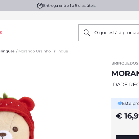
Entrega entre 1 a 5 dias úteis
s
O que está à procur
ilingues
Morango Ursinho Trilingue
BRINQUEDOS 
MORAN
IDADE RE
Este pr
€ 16,