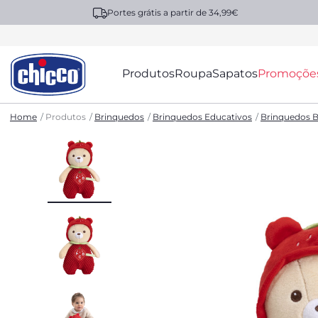
Portes grátis a partir de 34,99€
Produtos
Roupa
Sapatos
Promoçõe
Home
Produtos
Brinquedos
Brinquedos Educativos
Brinquedos B