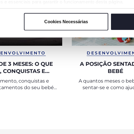
s e essenciais para garantir o funcionamento desta página.
Cookies Necessárias
ENVOLVIMENTO
DESENVOLVIME
DE 3 MESES: O QUE
A POSIÇÃO SENTA
, CONQUISTAS E
BEBÉ
UEDOS ADEQUADOS
imento, conquistas e
A quantos meses o be
tamentos do seu bebé
sentar-se e como ajud
aos 3 meses
atingir esse objet