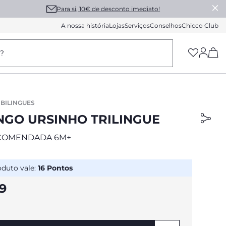
Para si, 10€ de desconto imediato!
A nossa história
Lojas
Serviços
Conselhos
Chicco Club
(h
a?
BILINGUES
GO URSINHO TRILINGUE
COMENDADA 6M+
oduto vale:
16
Pontos
99