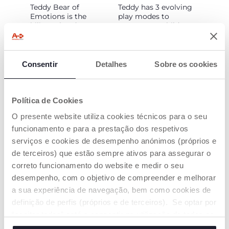
Teddy Bear of
Teddy has 3 evolving
Emotions is the
play modes to
bilingual and
accompany children
evolutionary
during their growth
interactive teddy bear
as they gradually learn
that teaches numbers,
to understand and
letters and how to
express emotions
Consentir
Detalhes
Sobre os cookies
recognize emotions,
in Italian and English
Política de Cookies
O presente website utiliza cookies técnicos para o seu
funcionamento e para a prestação dos respetivos
serviços e cookies de desempenho anónimos (próprios e
de terceiros) que estão sempre ativos para assegurar o
COLOUR-CHANGE
IT TEACHES
correto funcionamento do website e medir o seu
HEART
EMOTIONS!
desempenho, com o objetivo de compreender e melhorar
Teddy's heart changes
Teddy tells 5 stories
a sua experiência de navegação, bem como cookies de
colour based on
about primary
definição de perfis (próprios e de terceiros). Se optar por
emotions. With the 5
emotions (joy, sadness,
“aceitar todos” está a consentir na utilização de todos os
emotion cards
dislike, anger and fear)
included, the child can
helping the child to
cookies. Se quiser saber mais, alterar ou revogar o