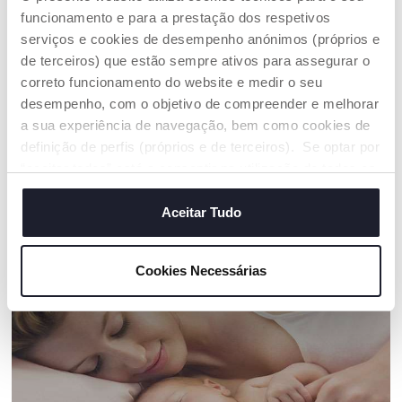
funcionamento e para a prestação dos respetivos
serviços e cookies de desempenho anónimos (próprios e
ADVERTÊNCIAS E INSTRUÇÕES
de terceiros) que estão sempre ativos para assegurar o
correto funcionamento do website e medir o seu
Encontre uma loja
desempenho, com o objetivo de compreender e melhorar
a sua experiência de navegação, bem como cookies de
definição de perfis (próprios e de terceiros). Se optar por
“aceitar todos” está a consentir na utilização de todos os
OS NOSSOS CONSELHOS
cookies. Se quiser saber mais, alterar ou revogar o
consentimento de todos ou de alguns cookies, clique em
Aceitar Tudo
"mostrar detalhes". Ao fechar este aviso, está a
consentir na utilização apenas de cookies técnicos, que
Cookies Necessárias
são necessários e essenciais para garantir o
funcionamento desta página.