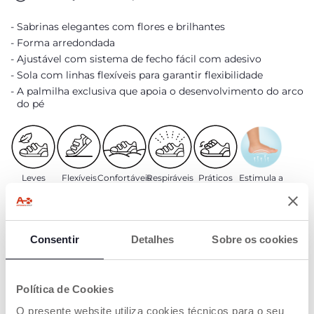
Sabrinas elegantes com flores e brilhantes
Forma arredondada
Ajustável com sistema de fecho fácil com adesivo
Sola com linhas flexíveis para garantir flexibilidade
A palmilha exclusiva que apoia o desenvolvimento do arco
do pé
Leves
Flexíveis
Confortáveis
Respiráveis
Práticos
Estimula a
planta do pé
Consentir
Detalhes
Sobre os cookies
Biomecânico
Palmilha
Fisiológica
Chicco
Política de Cookies
DETALHES DO PRODUTO
O presente website utiliza cookies técnicos para o seu