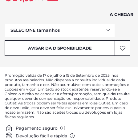
to
A CHEGAR
SELECIONE tamanhos
AVISAR DA DISPONIBILIDADE
AVISAR DA DISPONIBILIDADE
AVISAR DA DISPONIBILIDADE
AVISAR DA DISPONIBILIDADE
AVISAR DA DISPONIBILIDADE
Promoção válida de 17 de julho a 15 de Setembro de 2025, nos
AVISAR DA DISPONIBILIDADE
produtos assinalados. Não dispensa a consulta individual de cada
produto, tamanho e cor. Não acumulável com outras promoções e
AVISAR DA DISPONIBILIDADE
cupões em vigor. Limitado ao stock existente, reservando-se a
Chicco o direito de cancelar a oferta/promoção, sem que daí resulte
qualquer dever de compensação ou responsabilidade. Produto
Outlet: As trocas podem ser feitas apenas em lojas Outlet. Em caso
de devolução, esta deve ser feita exclusivamente por envio para o
nosso armazém. Não são aceites trocas ou devoluções em lojas
físicas regulares.
Pagamento seguro
Devolução fácil e rápida