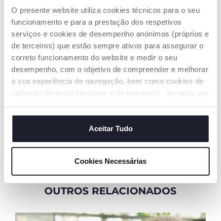
O presente website utiliza cookies técnicos para o seu
funcionamento e para a prestação dos respetivos
serviços e cookies de desempenho anónimos (próprios e
SUBSCREVA A NOSSA NEWSLETTER
de terceiros) que estão sempre ativos para assegurar o
Receba 5€ de desconto para usar na sua compra
correto funcionamento do website e medir o seu
online
desempenho, com o objetivo de compreender e melhorar
a sua experiência de navegação, bem como cookies de
E-mail
definição de perfis (próprios e de terceiros). Se optar por
“aceitar todos” está a consentir na utilização de todos os
Li e aceito os termos da
Política de Privacidade
cookies. Se quiser saber mais, alterar ou revogar o
consentimento de todos ou de alguns cookies, clique em
Aceitar Tudo
SUBSCREVA A NEWSLETTER
"mostrar detalhes". Ao fechar este aviso, está a
consentir na utilização apenas de cookies técnicos, que
Cookies Necessárias
são necessários e essenciais para garantir o
funcionamento desta página.
OUTROS RELACIONADOS