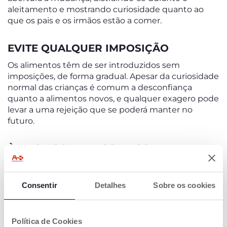
aleitamento e mostrando curiosidade quanto ao
que os pais e os irmãos estão a comer.
EVITE QUALQUER IMPOSIÇÃO
Os alimentos têm de ser introduzidos sem
imposições, de forma gradual. Apesar da curiosidade
normal das crianças é comum a desconfiança
quanto a alimentos novos, e qualquer exagero pode
levar a uma rejeição que se poderá manter no
futuro.
À MESA COM UM SORRISO
A hora da refeição não deve ser acompanhada por
ansiedade e tensão. Os alimentos não devem ser
Consentir
Detalhes
Sobre os cookies
utilizados como prémio ou castigo, porque a relação
positiva das crianças com a comida, que a irá
acompanhar até a idade adulta, é influenciada pela
atitude dos pais.
Política de Cookies