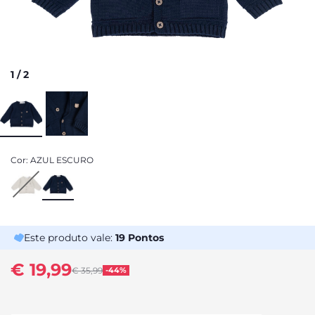
1
/
2
Cor:
AZUL ESCURO
Este produto vale:
19
Pontos
€ 19,99
Price reduced from
€ 35,99
-44%
to