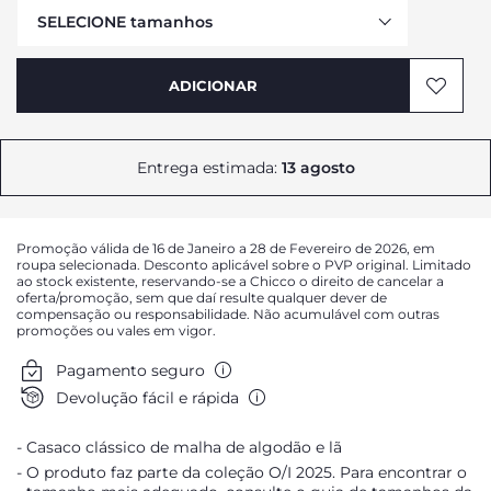
SELECIONE tamanhos
ADICIONAR
AVISAR DA DISPONIBILIDADE
AVISAR DA DISPONIBILIDADE
AVISAR DA DISPONIBILIDADE
Entrega estimada:
13 agosto
AVISAR DA DISPONIBILIDADE
AVISAR DA DISPONIBILIDADE
Promoção válida de 16 de Janeiro a 28 de Fevereiro de 2026, em
AVISAR DA DISPONIBILIDADE
roupa selecionada. Desconto aplicável sobre o PVP original. Limitado
ao stock existente, reservando-se a Chicco o direito de cancelar a
AVISAR DA DISPONIBILIDADE
oferta/promoção, sem que daí resulte qualquer dever de
compensação ou responsabilidade. Não acumulável com outras
AVISAR DA DISPONIBILIDADE
promoções ou vales em vigor.
Pagamento seguro
Devolução fácil e rápida
Casaco clássico de malha de algodão e lã
O produto faz parte da coleção O/I 2025. Para encontrar o