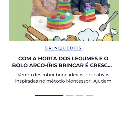
BRINQUEDOS
COM A HORTA DOS LEGUMES E O
BOLO ARCO-ÍRIS BRINCAR É CRESCER
ENQUANTO SE DESCOBRE O MUNDO
Venha descobrir brincadeiras educativas
inspiradas no método Montessori. Ajudam
no desenvolvimento da criatividade,
coordenação motora, autonomia e
aprendizagem das crianças através de
atividades lúdicas com cores, formas e
alimentos.