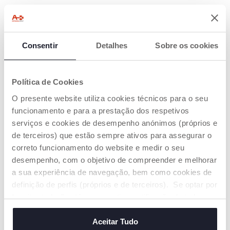
SABIA QUE...
A capacidade de
resolução de problemas
, ou
seja, a procura de diferentes soluções para um
Consentir
Detalhes
Sobre os cookies
problema está associada à capacidade de
pensamento divergente
, à
criatividade
e à
aceitação de diferentes pontos de vista, como
Política de Cookies
o respeito pelas opiniões dos outros?
Este brinquedo, inspirado no método
O presente website utiliza cookies técnicos para o seu
Montessori, promove descobertas
funcionamento e para a prestação dos respetivos
espontâneas de acordo com o ritmo natural da
serviços e cookies de desempenho anónimos (próprios e
criança e com os seus interesses e capacidades
de terceiros) que estão sempre ativos para assegurar o
em determinada fase do seu
correto funcionamento do website e medir o seu
desenvolvimento?
desempenho, com o objetivo de compreender e melhorar
a sua experiência de navegação, bem como cookies de
definição de perfis (próprios e de terceiros). Se optar por
“aceitar todos” está a consentir na utilização de todos os
cookies. Se quiser saber mais, alterar ou revogar o
consentimento de todos ou de alguns cookies, clique em
Aceitar Tudo