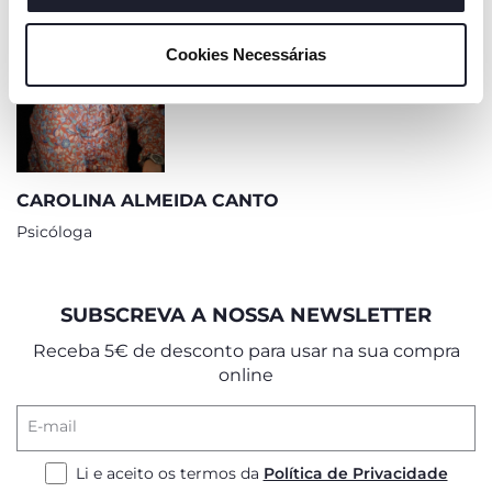
"mostrar detalhes". Ao fechar este aviso, está a
consentir na utilização apenas de cookies técnicos, que
Cookies Necessárias
são necessários e essenciais para garantir o
funcionamento desta página.
CAROLINA ALMEIDA CANTO
Psicóloga
SUBSCREVA A NOSSA NEWSLETTER
Receba 5€ de desconto para usar na sua compra
online
E-mail
Li e aceito os termos da
Política de Privacidade