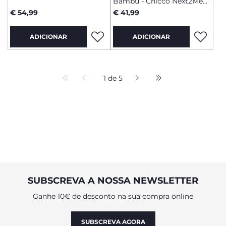
Bambu - Chicco Next2Me
Forever
€ 54,99
€ 41,99
ADICIONAR
ADICIONAR
1 de 5
SUBSCREVA A NOSSA NEWSLETTER
Ganhe 10€ de desconto na sua compra online
SUBSCREVA AGORA