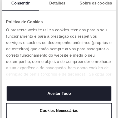
Consentir
Detalhes
Sobre os cookies
Política de Cookies
+ CORES
+ CORES
O presente website utiliza cookies técnicos para o seu
Berço Chicco Next2Me
Berço Chicco Next2me
Armonia
funcionamento e para a prestação dos respetivos
Essential
€ 209,99
€ 159,99
serviços e cookies de desempenho anónimos (próprios e
de terceiros) que estão sempre ativos para assegurar o
correto funcionamento do website e medir o seu
ADICIONAR
ADICIONAR
desempenho, com o objetivo de compreender e melhorar
a sua experiência de navegação, bem como cookies de
definição de perfis (próprios e de terceiros). Se optar por
“aceitar todos” está a consentir na utilização de todos os
cookies. Se quiser saber mais, alterar ou revogar o
consentimento de todos ou de alguns cookies, clique em
Aceitar Tudo
"mostrar detalhes". Ao fechar este aviso, está a
consentir na utilização apenas de cookies técnicos, que
Cookies Necessárias
são necessários e essenciais para garantir o