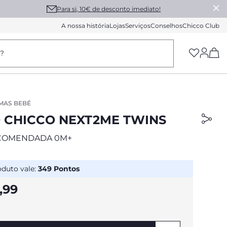
Para si, 10€ de desconto imediato!
A nossa história
Lojas
Serviços
Conselhos
Chicco Club
(h
a?
MAS BEBÉ
 CHICCO NEXT2ME TWINS
COMENDADA 0M+
oduto vale:
349
Pontos
,99