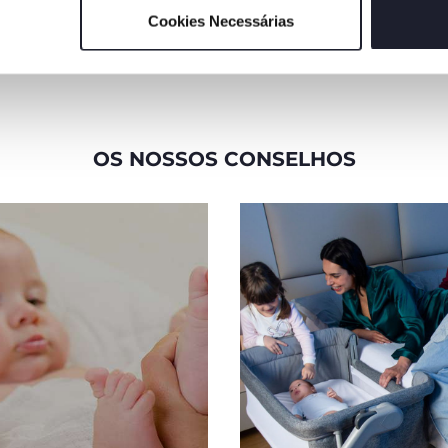
níveis de altura e pés
dobráveis que garantem a
Cookies Necessárias
compatibilidade mesmo com
camas com armazenamento.
OS NOSSOS CONSELHOS