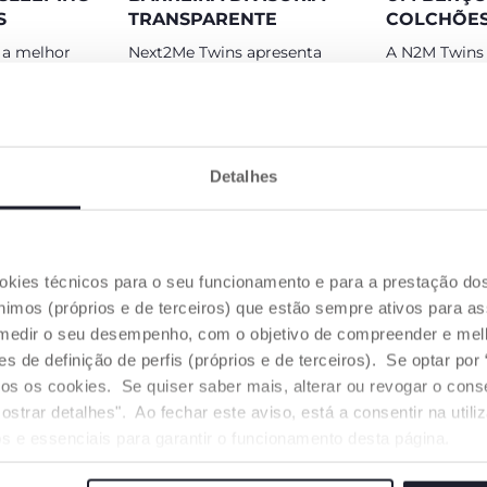
S
TRANSPARENTE
COLCHÕE
 a melhor
Next2Me Twins apresenta
A N2M Twins 
mir para
uma barreira divisória
com 2 colch
 nascimento
transparente com uma
superfície fir
inserção de malha que ajuda
dois bebés at
os gémeos a ver e ouvir.
Detalhes
ookies técnicos para o seu funcionamento e para a prestação do
mos (próprios e de terceiros) que estão sempre ativos para as
medir o seu desempenho, com o objetivo de compreender e melh
de definição de perfis (próprios e de terceiros). Se optar por “
SLIZANTE
MÁXIMA
odos os cookies. Se quiser saber mais, alterar ou revogar o con
ÃO
ADAPTABILIDADE ÀS
ostrar detalhes". Ao fechar este aviso, está a consentir na util
CAMAS
a para cima e
s e essenciais para garantir o funcionamento desta página.
ue os pais
Compatível com a maioria
fechá-la
das camas graças aos seus 11
 berço está