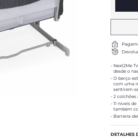
Pagame
Devoluç
Next2Me Tw
desde o na
O berço es
com uma in
sentirem-se
2 colchões 
11 níveis d
também co
Barreira de
DETALHES 