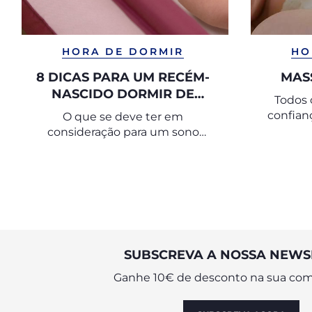
HORA DE DORMIR
HO
8 DICAS PARA UM RECÉM-
MAS
NASCIDO DORMIR DE
Todos 
FORMA SEGURA
confian
O que se deve ter em
com u
consideração para um sono
seguro, reduzindo o risco de
SIDS?
SUBSCREVA A NOSSA NEWS
Ganhe 10€ de desconto na sua com