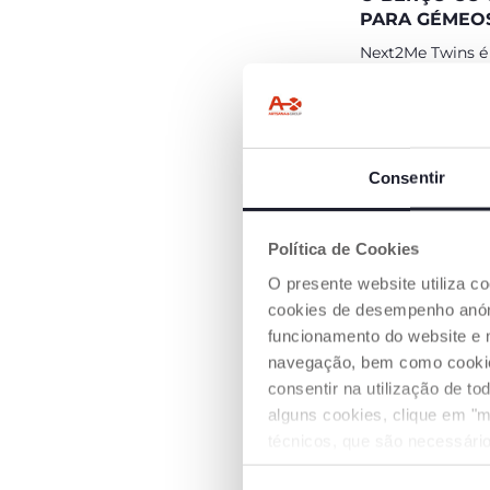
PARA GÉMEO
Next2Me Twins é
solução para dor
gémeos, desde o
até aos 6 meses.
Consentir
Política de Cookies
O presente website utiliza c
cookies de desempenho anóni
funcionamento do website e 
navegação, bem como cookies 
BARREIRA DE
consentir na utilização de t
COM UMA M
alguns cookies, clique em "m
A barreira desliz
técnicos, que são necessário
para baixo para q
possam abri-la e 
mesmo quando o