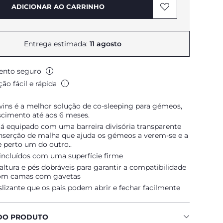
ADICIONAR AO CARRINHO
Entrega estimada:
11 agosto
nto seguro
ão fácil e rápida
ins é a melhor solução de co-sleeping para gémeos,
scimento até aos 6 meses.
tá equipado com uma barreira divisória transparente
serção de malha que ajuda os gémeos a verem-se e a
 perto um do outro..
incluídos com uma superfície firme
e altura e pés dobráveis para garantir a compatibilidade
m camas com gavetas
slizante que os pais podem abrir e fechar facilmente
DO PRODUTO