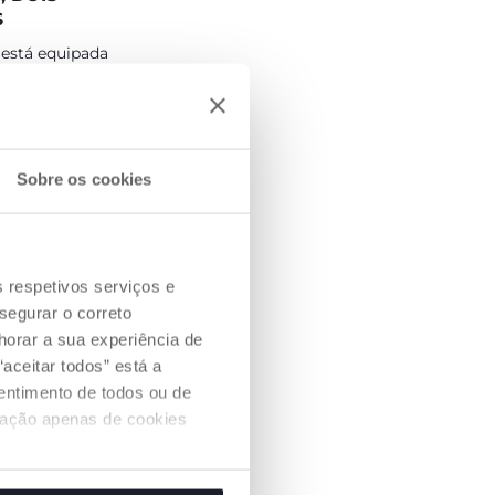
S
está equipada
ões com uma
me, perfeita para
é aos 6 meses.
Sobre os cookies
s respetivos serviços e
segurar o correto
orar a sua experiência de
aceitar todos” está a
sentimento de todos ou de
ização apenas de cookies