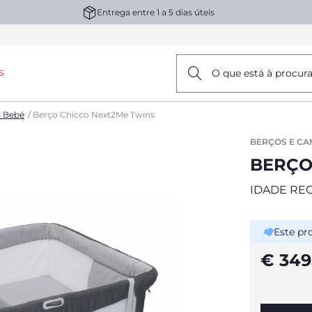
Entrega entre 1 a 5 dias úteis
s
O que está à procur
s Bebé
Berço Chicco Next2Me Twins
BERÇOS E CA
BERÇO
IDADE RE
Este pr
€ 349