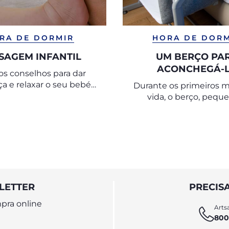
RA DE DORMIR
HORA DE DOR
SAGEM INFANTIL
UM BERÇO PA
ACONCHEGÁ-
os conselhos para dar
ça e relaxar o seu bebé
Durante os primeiros 
ma massagem doce e
vida, o berço, pequ
delicada.
envolvente, é o espaço i
dormir.
LETTER
PRECIS
pra online
Artsa
800