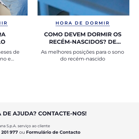
MIR
HORA DE DORMIR
RA
COMO DEVEM DORMIR OS
LO
RECÉM-NASCIDOS? DE
BARRIGA PARA CIMA
meses de
As melhores posições para o sono
eno e
do recém-nascido
deal para
A DE AJUDA? CONTACTE-NOS!
na S.p.A. serviço ao cliente
 201 977
ou
Formulário de Contacto