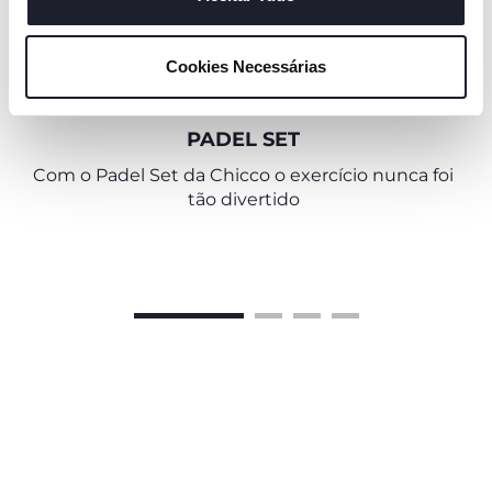
"mostrar detalhes". Ao fechar este aviso, está a
consentir na utilização apenas de cookies técnicos, que
Cookies Necessárias
são necessários e essenciais para garantir o
BRINQUEDOS
funcionamento desta página.
PADEL SET
Com o Padel Set da Chicco o exercício nunca foi
tão divertido