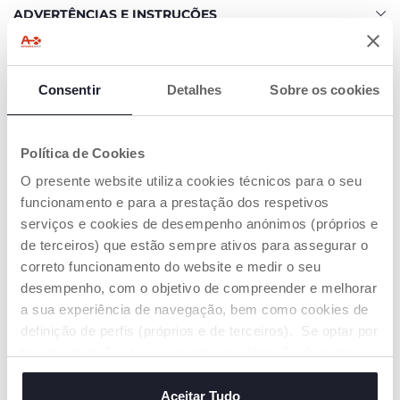
ADVERTÊNCIAS E INSTRUÇÕES
Encontre uma loja
Consentir
Detalhes
Sobre os cookies
Política de Cookies
OS NOSSOS CONSELHOS
O presente website utiliza cookies técnicos para o seu
funcionamento e para a prestação dos respetivos
serviços e cookies de desempenho anónimos (próprios e
de terceiros) que estão sempre ativos para assegurar o
correto funcionamento do website e medir o seu
desempenho, com o objetivo de compreender e melhorar
a sua experiência de navegação, bem como cookies de
definição de perfis (próprios e de terceiros). Se optar por
“aceitar todos” está a consentir na utilização de todos os
cookies. Se quiser saber mais, alterar ou revogar o
consentimento de todos ou de alguns cookies, clique em
Aceitar Tudo