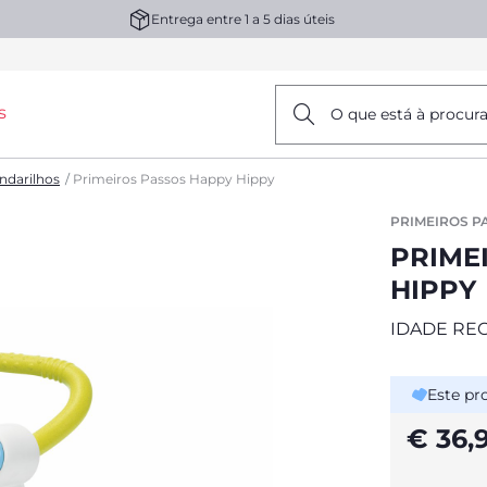
Entrega entre 1 a 5 dias úteis
s
O que está à procur
ndarilhos
Primeiros Passos Happy Hippy
PRIMEIROS P
PRIME
HIPPY
IDADE RE
Este pr
€ 36,