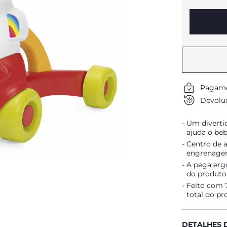
Pagame
Devoluç
Um divertid
ajuda o beb
Centro de a
engrenagens
A pega erg
do produto
Feito com 7
total do pr
DETALHES 