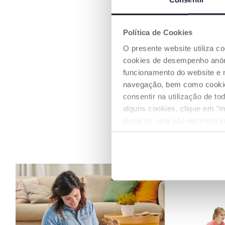
ESTIMULA A 
O Primeiros Pas
Hippy possui rod
Política de Cookies
para que a crian
em total seguran
O presente website utiliza c
cookies de desempenho anóni
funcionamento do website e 
navegação, bem como cookies 
consentir na utilização de t
alguns cookies, clique em "m
técnicos, que são necessário