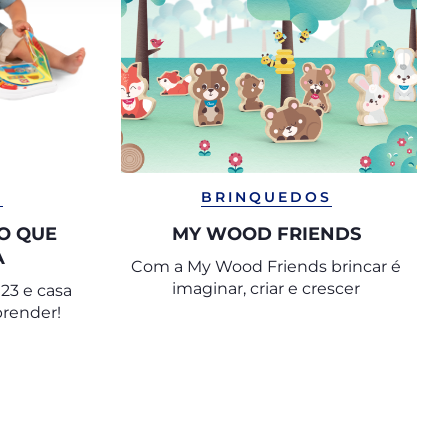
S
BRINQUEDOS
DO QUE
MY WOOD FRIENDS
A
Com a My Wood Friends brincar é
imaginar, criar e crescer
123 e casa
prender!