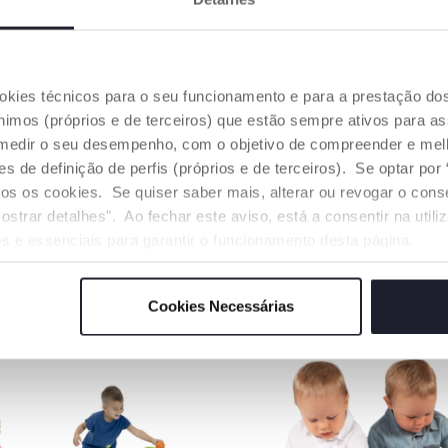
CONFIANÇA
CENTRO DE ATIVIDADES
ECO+
sos Happy
Com várias atividades
Carroçaria, p
as largas
manuais para estimular e
suporte da ca
ça caminhe
entreter a criança.
fabricado c
ça.
plástico reci
ookies técnicos para o seu funcionamento e para a prestação do
de resíduos i
mos (próprios e de terceiros) que estão sempre ativos para as
embalagem é 
papel utiliz
medir o seu desempenho, com o objetivo de compreender e melh
lorestas ger
de definição de perfis (próprios e de terceiros). Se optar por “
responsável.
odos os cookies. Se quiser saber mais, alterar ou revogar o con
ostrar detalhes". Ao fechar este aviso, está a consentir na util
s e essenciais para garantir o funcionamento desta página.
OS NOSSOS CONSELHOS
Cookies Necessárias