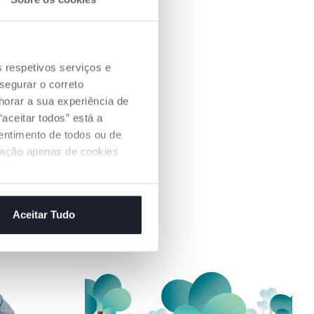
ega, rodas,
rroçaria e rodas,
om 80% de
clado proveniente
s respetivos serviços e
ndustriais. A
segurar o correto
reciclável e o
ado provém de
orar a sua experiência de
idas de forma
aceitar todos” está a
sentimento de todos ou de
ização apenas de cookies
Aceitar Tudo