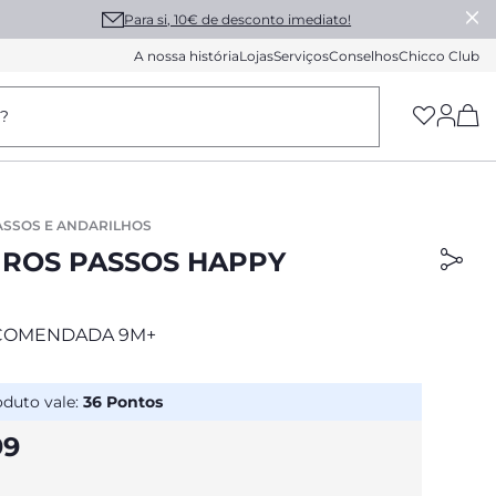
Para si, 10€ de desconto imediato!
A nossa história
Lojas
Serviços
Conselhos
Chicco Club
(h
a?
ASSOS E ANDARILHOS
IROS PASSOS HAPPY
COMENDADA 9M+
oduto vale:
36
Pontos
99