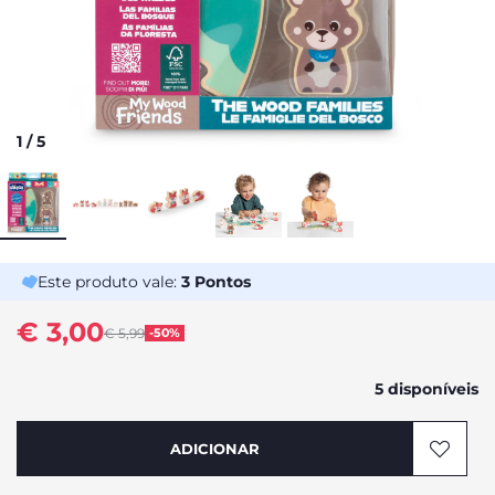
1
/
5
Este produto vale:
3
Pontos
€ 3,00
Price reduced from
€ 5,99
-50%
to
5 disponíveis
ADICIONAR