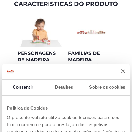
CARACTERÍSTICAS DO PRODUTO
PERSONAGENS
FAMÍLIAS DE
DE MADEIRA
MADEIRA
INSPIRADOS NO
COLECIONÁVEIS
MÉTODO
Descubra o fantástico
MONTESSORI
mundo My Wood
Friends colecionando
Consentir
Detalhes
Sobre os cookies
A madeira é um
todas as famílias e
material vivo através
conjuntos, dê asas à
do qual as crianças
sua imaginação e siga
podem desenvolver a
os seus pequenos
Política de Cookies
sua sensibilidade
animais de madeira
sensorial, tocando e
O presente website utiliza cookies técnicos para o seu
em novas e
experimentando o
emocionantes
funcionamento e para a prestação dos respetivos
mundo através dos
aventuras.
seus sentidos. Os
serviços e cookies de desempenho anónimos (próprios e