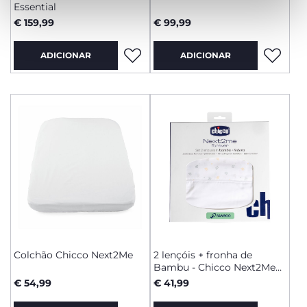
Essential
€ 159,99
€ 99,99
ADICIONAR
ADICIONAR
Colchão Chicco Next2Me
2 lençóis + fronha de
Bambu - Chicco Next2Me
Forever
€ 54,99
€ 41,99