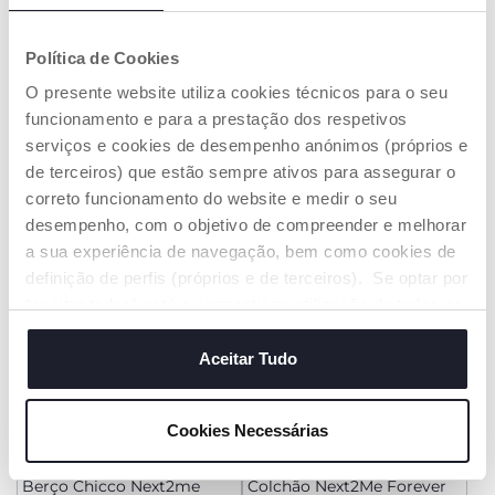
+ CORES
+ CORES
Política de Cookies
Berço Chicco Next2Me
Berço Chicco Next2me
Armonia
Essential
O presente website utiliza cookies técnicos para o seu
€ 209,99
€ 159,99
funcionamento e para a prestação dos respetivos
serviços e cookies de desempenho anónimos (próprios e
ADICIONAR
ADICIONAR
de terceiros) que estão sempre ativos para assegurar o
correto funcionamento do website e medir o seu
desempenho, com o objetivo de compreender e melhorar
a sua experiência de navegação, bem como cookies de
definição de perfis (próprios e de terceiros). Se optar por
“aceitar todos” está a consentir na utilização de todos os
cookies. Se quiser saber mais, alterar ou revogar o
consentimento de todos ou de alguns cookies, clique em
Aceitar Tudo
"mostrar detalhes". Ao fechar este aviso, está a
consentir na utilização apenas de cookies técnicos, que
Cookies Necessárias
são necessários e essenciais para garantir o
+ CORES
funcionamento desta página.
Berço Chicco Next2me
Colchão Next2Me Forever