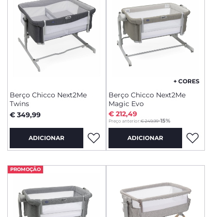
+ CORES
Berço Chicco Next2Me
Berço Chicco Next2Me
Twins
Magic Evo
€ 212,49
€ 349,99
to
-15%
Preço anterior:
€ 249,99
ADICIONAR
ADICIONAR
PROMOÇÃO