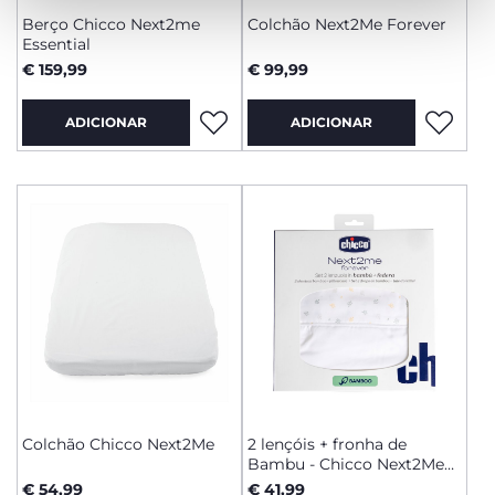
Berço Chicco Next2me
Colchão Next2Me Forever
Essential
€ 159,99
€ 99,99
ADICIONAR
ADICIONAR
Colchão Chicco Next2Me
2 lençóis + fronha de
Bambu - Chicco Next2Me
Forever
€ 54,99
€ 41,99