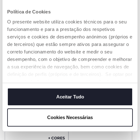
Política de Cookies
+ CORES
+ CORES
O presente website utiliza cookies técnicos para o seu
Berço Chicco Next2Me
Berço Chicco Next2me
funcionamento e para a prestação dos respetivos
Armonia
Essential
serviços e cookies de desempenho anónimos (próprios e
€ 209,99
€ 159,99
de terceiros) que estão sempre ativos para assegurar o
correto funcionamento do website e medir o seu
ADICIONAR
ADICIONAR
desempenho, com o objetivo de compreender e melhorar
a sua experiência de navegação, bem como cookies de
definição de perfis (próprios e de terceiros). Se optar por
“aceitar todos” está a consentir na utilização de todos os
cookies. Se quiser saber mais, alterar ou revogar o
consentimento de todos ou de alguns cookies, clique em
Aceitar Tudo
"mostrar detalhes". Ao fechar este aviso, está a
consentir na utilização apenas de cookies técnicos, que
Cookies Necessárias
são necessários e essenciais para garantir o
funcionamento desta página.
+ CORES