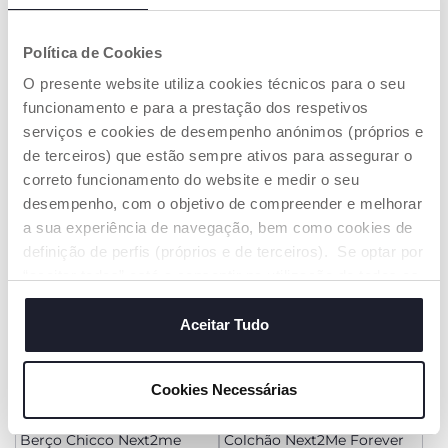
+ CORES
+ CORES
Política de Cookies
Berço Chicco Next2Me
Berço Chicco Next2me
Armonia
Essential
O presente website utiliza cookies técnicos para o seu
€ 209,99
€ 159,99
funcionamento e para a prestação dos respetivos
serviços e cookies de desempenho anónimos (próprios e
ADICIONAR
ADICIONAR
de terceiros) que estão sempre ativos para assegurar o
correto funcionamento do website e medir o seu
desempenho, com o objetivo de compreender e melhorar
a sua experiência de navegação, bem como cookies de
definição de perfis (próprios e de terceiros). Se optar por
“aceitar todos” está a consentir na utilização de todos os
cookies. Se quiser saber mais, alterar ou revogar o
consentimento de todos ou de alguns cookies, clique em
Aceitar Tudo
"mostrar detalhes". Ao fechar este aviso, está a
consentir na utilização apenas de cookies técnicos, que
Cookies Necessárias
são necessários e essenciais para garantir o
+ CORES
funcionamento desta página.
Berço Chicco Next2me
Colchão Next2Me Forever