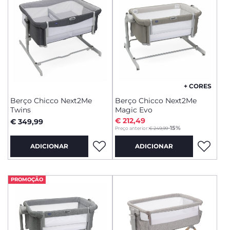
+ CORES
Berço Chicco Next2Me
Berço Chicco Next2Me
Twins
Magic Evo
€ 212,49
€ 349,99
to
-15%
Preço anterior:
€ 249,99
ADICIONAR
ADICIONAR
PROMOÇÃO