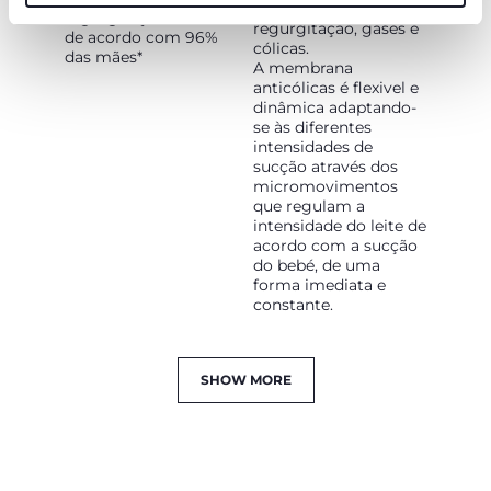
funcionamento desta página.
irritabilidade,
regurgitação e cólicas
regurgitação, gases e
de acordo com 96%
cólicas.
das mães*
A membrana
anticólicas é flexivel e
dinâmica adaptando-
se às diferentes
intensidades de
sucção através dos
micromovimentos
que regulam a
intensidade do leite de
acordo com a sucção
do bebé, de uma
forma imediata e
constante.
SHOW MORE