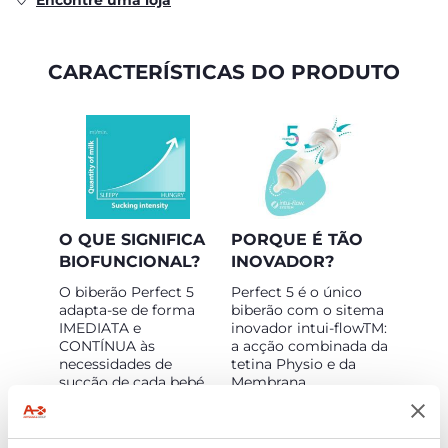
Encontre uma loja
CARACTERÍSTICAS DO PRODUTO
O QUE SIGNIFICA
PORQUE É TÃO
BIOFUNCIONAL?
INOVADOR?
O biberão Perfect 5
Perfect 5 é o único
adapta-se de forma
biberão com o
sitema
IMEDIATA e
inovador
intui-flowTM:
CONTÍNUA às
a acção combinada
da
necessidades de
tetina Physio
e da
sucção de cada bebé.
Membrana
Efeito anticólicas
Equilibrium
promove
COMPROVADO
a sucção fisiológica e
garante uma mamada
intuitiva e suporta