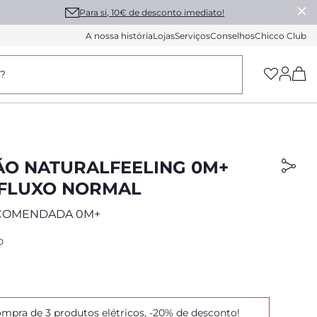
Para si, 10€ de desconto imediato!
A nossa história
Lojas
Serviços
Conselhos
Chicco Club
(h
a?
ÃO NATURALFEELING 0M+
 FLUXO NORMAL
COMENDADA 0M+
O
mpra de 3 produtos elétricos, -20% de desconto!