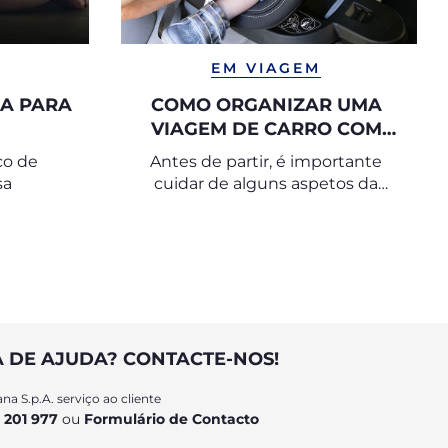
EM VIAGEM
A PARA
COMO ORGANIZAR UMA
VIAGEM DE CARRO COM
UMA CRIANÇA
co de
Antes de partir, é importante
sa
cuidar de alguns aspetos da
organização, para que uma
viagem de carro longa com
crianças corra de forma tranquila.
A DE AJUDA? CONTACTE-NOS!
na S.p.A. serviço ao cliente
 201 977
ou
Formulário de Contacto