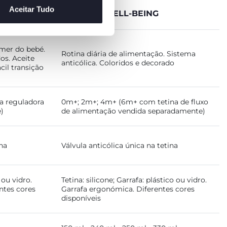
Aceitar Tudo
NG
BIBERÃO WELL-BEING
omer do bebé.
Rotina diária de alimentação. Sistema
os. Aceite
anticólica. Coloridos e decorado
il transição
a reguladora
0m+; 2m+; 4m+ (6m+ com tetina de fluxo
)
de alimentação vendida separadamente)
ina
Válvula anticólica única na tetina
 ou vidro.
Tetina: silicone; Garrafa: plástico ou vidro.
ntes cores
Garrafa ergonómica. Diferentes cores
disponíveis