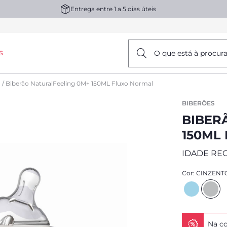
Entrega entre 1 a 5 dias úteis
s
O que está à procur
Biberão NaturalFeeling 0M+ 150ML Fluxo Normal
BIBERÕES
BIBER
150ML
IDADE RE
Cor:
CINZENT
Na co