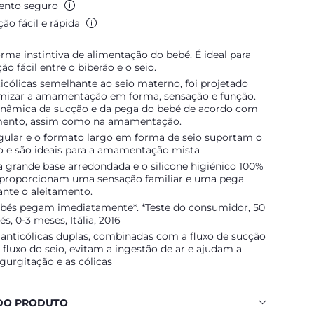
nto seguro
ão fácil e rápida
orma instintiva de alimentação do bebé. É ideal para
ão fácil entre o biberão e o seio.
icólicas semelhante ao seio materno, foi projetado
mizar a amamentação em forma, sensação e função.
dinâmica da sucção e da pega do bebé de acordo com
mento, assim como na amamentação.
ngular e o formato largo em forma de seio suportam o
o e são ideais para a amamentação mista
 a grande base arredondada e o silicone higiénico 100%
 proporcionam uma sensação familiar e uma pega
ante o aleitamento.
bés pegam imediatamente*. *Teste do consumidor, 50
s, 0-3 meses, Itália, 2016
 anticólicas duplas, combinadas com a fluxo de sucção
 fluxo do seio, evitam a ingestão de ar e ajudam a
egurgitação e as cólicas
DO PRODUTO