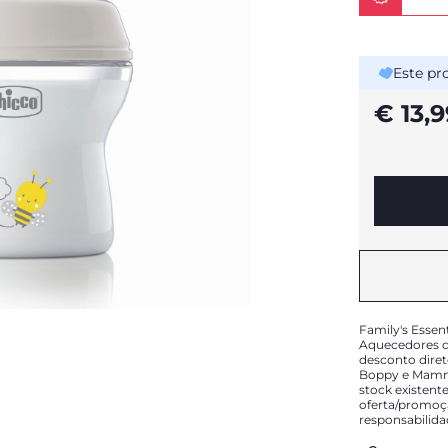
Este pr
€ 13,9
Family's Essen
Aquecedores de
desconto diret
Boppy e Mammy
stock existente
oferta/promoç
responsabilid