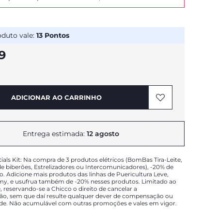
oduto vale:
13
Pontos
9
ADICIONAR AO CARRINHO
Entrega estimada:
12 agosto
tials Kit: Na compra de 3 produtos elétricos (BomBas Tira-Leite,
 biberões, Estrelizadores ou Intercomunicadores), -20% de
o. Adicione mais produtos das linhas de Puericultura Leve,
, e usufrua também de -20% nesses produtos. Limitado ao
, reservando-se a Chicco o direito de cancelar a
ão, sem que daí resulte qualquer dever de compensação ou
ade. Não acumulável com outras promoções e vales em vigor.