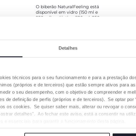
O biberão NaturalFeeling está
disponível em vidro (150 ml e
250 ml) e plástico (150 ml, 250
ml, 330 ml). Existem 3 cores
diferentes: neutro, azul claro e
rosa.
Detalhes
ookies técnicos para o seu funcionamento e para a prestação do
mos (próprios e de terceiros) que estão sempre ativos para as
medir o seu desempenho, com o objetivo de compreender e melh
de definição de perfis (próprios e de terceiros). Se optar por “
odos os cookies. Se quiser saber mais, alterar ou revogar o con
ostrar detalhes". Ao fechar este aviso, está a consentir na util
s e essenciais para garantir o funcionamento desta página.