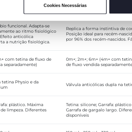
Cookies Necessárias
CT 5
BIBERÃO NATURAL FEELI
 bio funcional. Adapta-se
Replica a forma instintiva de c
amente ao ritmo fisiológico
Posição ideal para recém-nascid
Efeito anticólica
por 96% dos recém-nascidos. Fác
 a nutrição fisiológica.
 com tetina de fluxo de
0m+; 2m+; 6m+ (4m+ com tetin
da separadamente)
de fluxo vendida separadamente
tetina Physio e da
Válvula anticólicas dupla na tet
rium
rrafa: plástico. Máxima
Tetina: silicone; Garrafa: plástico
e de limpeza. Diferentes
Garrafa de gargalo largo. Difere
disponíveis