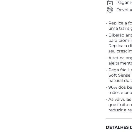
Pagame
Devoluç
Replica a f
uma transiç
Biberão ant
para biomi
Replica a 
seu cresci
A tetina a
aleitament
Pega fácil:
Soft Sense
natural dur
96% dos be
mães e bebé
As válvulas
que imita o
reduzir a r
DETALHES 