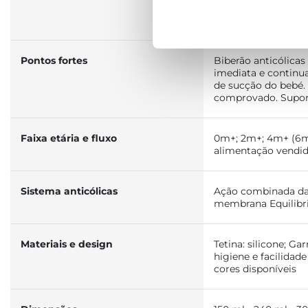
BIBERÃO PERFE
Pontos fortes
Biberão anticólicas
imediata e continu
de sucção do bebé. 
comprovado. Suporta
Faixa etária e fluxo
0m+; 2m+; 4m+ (6m+
alimentação vendi
Sistema anticólicas
Ação combinada da 
membrana Equilib
Materiais e design
Tetina: silicone; Ga
higiene e facilidad
cores disponíveis