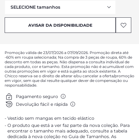
SELECIONE tamanhos
AVISAR DA DISPONIBILIDADE
AVISAR DA DISPONIBILIDADE
AVISAR DA DISPONIBILIDADE
AVISAR DA DISPONIBILIDADE
AVISAR DA DISPONIBILIDADE
Promoção válida de 23/07/2026 a 07/09/2026. Promoção direta até
AVISAR DA DISPONIBILIDADE
-60% em roupa selecionada; Na compra de 3 peças de roupa, 60% de
desconto em todas as peças. Não dispensa a consulta individual de
AVISAR DA DISPONIBILIDADE
cada produto, cor e tamanho. Esta promoção não é acumulável com
outras promoções em vigor e está sujeita ao stock existente. A
AVISAR DA DISPONIBILIDADE
Chicco reserva-se o direito de alterar e/ou cancelar a oferta/promoção
em vigor, sem que daí resulte qualquer dever de compensação ou
AVISAR DA DISPONIBILIDADE
responsabilidade.
AVISAR DA DISPONIBILIDADE
Pagamento seguro
AVISAR DA DISPONIBILIDADE
Devolução fácil e rápida
AVISAR DA DISPONIBILIDADE
Vestido sem mangas em tecido elástico
AVISAR DA DISPONIBILIDADE
O produto que está a ver faz parte da nova coleção. Para
encontrar o tamanho mais adequado, consulte a tabela
dedicada à nova coleção no Guia de Tamanhos. As