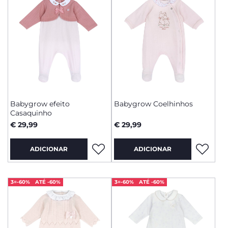
Babygrow efeito
Babygrow Coelhinhos
Casaquinho
€ 29,99
€ 29,99
ADICIONAR
ADICIONAR
3=-60%
ATÉ -60%
3=-60%
ATÉ -60%