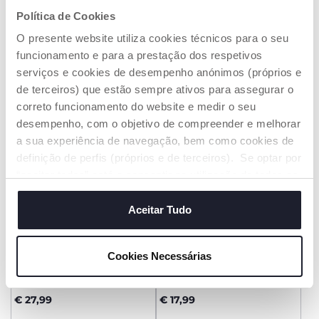
Babygrow de malha Cor-
Babygrow efeito
de-rosa
Jardineiras
Política de Cookies
€ 32,99
€ 27,99
O presente website utiliza cookies técnicos para o seu
funcionamento e para a prestação dos respetivos
ADICIONAR
ADICIONAR
serviços e cookies de desempenho anónimos (próprios e
de terceiros) que estão sempre ativos para assegurar o
correto funcionamento do website e medir o seu
3=-60%
ATÉ -60%
3=-60%
ATÉ -60%
desempenho, com o objetivo de compreender e melhorar
a sua experiência de navegação, bem como cookies de
definição de perfis (próprios e de terceiros). Se optar por
“aceitar todos” está a consentir na utilização de todos os
cookies. Se quiser saber mais, alterar ou revogar o
consentimento de todos ou de alguns cookies, clique em
Aceitar Tudo
"mostrar detalhes". Ao fechar este aviso, está a
consentir na utilização apenas de cookies técnicos, que
+ CORES
Cookies Necessárias
são necessários e essenciais para garantir o
Babygrow Amarelo
Babygrow "LOVE"
funcionamento desta página.
€ 27,99
€ 17,99