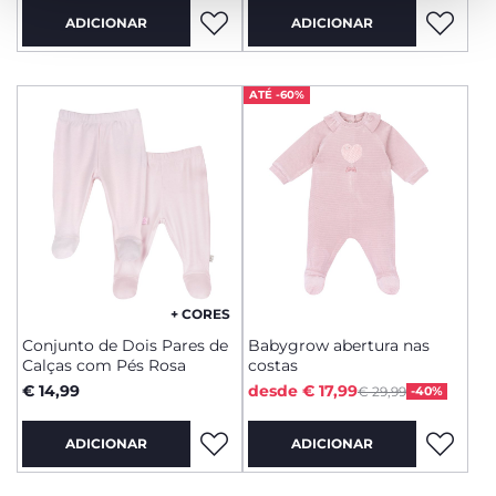
ADICIONAR
ADICIONAR
ATÉ -60%
+ CORES
Conjunto de Dois Pares de
Babygrow abertura nas
Calças com Pés Rosa
costas
Price reduced from
to
€ 14,99
desde € 17,99
€ 29,99
-40%
ADICIONAR
ADICIONAR