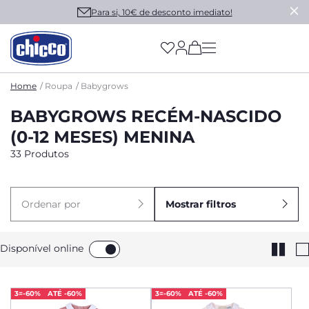
Para si, 10€ de desconto imediato!
(has more options on
Home
Roupa
Babygrows
BABYGROWS RECÉM-NASCIDO
(0-12 MESES) MENINA
33 Produtos
Ordenar por
Mostrar filtros
Disponível online
3=-60%
ATÉ -60%
3=-60%
ATÉ -60%