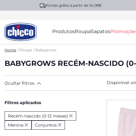
Portes grátis a partir de 34,99€
Produtos
Roupa
Sapatos
Promoçõe
Home
Roupa
Babygrows
BABYGROWS RECÉM-NASCIDO (0-
Disponível on
Ocultar filtros
Filtros aplicados
Recém-nascido (0-12 meses)
Menina
Conjuntos