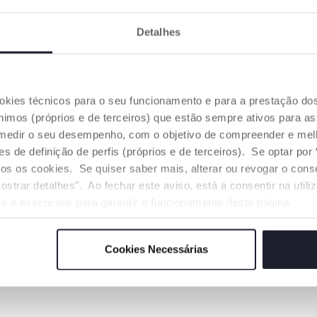
Detalhes
ookies técnicos para o seu funcionamento e para a prestação do
mos (próprios e de terceiros) que estão sempre ativos para as
medir o seu desempenho, com o objetivo de compreender e melh
de definição de perfis (próprios e de terceiros). Se optar por “
odos os cookies. Se quiser saber mais, alterar ou revogar o con
ostrar detalhes". Ao fechar este aviso, está a consentir na util
s e essenciais para garantir o funcionamento desta página.
Cookies Necessárias