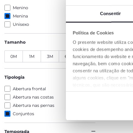
Menino
Consentir
Menina
Unisexo
Política de Cookies
Tamanho
O presente website utiliza c
cookies de desempenho anóni
0M
1M
3M
6M
9M
funcionamento do website e 
navegação, bem como cookies 
consentir na utilização de t
Tipologia
alguns cookies, clique em "m
técnicos, que são necessário
Abertura frontal
Abertura nas costas
Abertura nas pernas
Conjuntos
Temporada