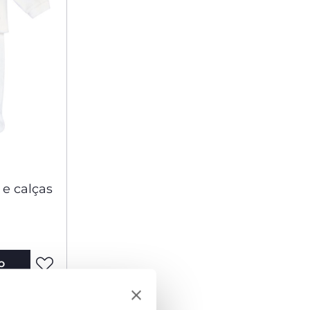
 e calças
O