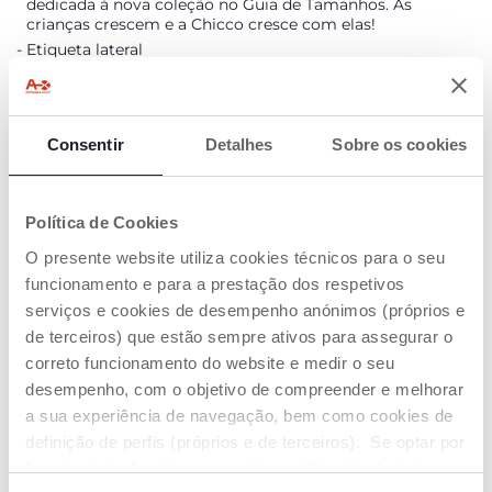
dedicada à nova coleção no Guia de Tamanhos. As
crianças crescem e a Chicco cresce com elas!
Etiqueta lateral
Leve
Bom ajuste graças ao regulador na parte de trás
Consentir
Detalhes
Sobre os cookies
DETALHES DO PRODUTO
Política de Cookies
ADVERTÊNCIAS E INSTRUÇÕES
O presente website utiliza cookies técnicos para o seu
funcionamento e para a prestação dos respetivos
Encontre uma loja
serviços e cookies de desempenho anónimos (próprios e
de terceiros) que estão sempre ativos para assegurar o
correto funcionamento do website e medir o seu
desempenho, com o objetivo de compreender e melhorar
OS NOSSOS CONSELHOS
a sua experiência de navegação, bem como cookies de
definição de perfis (próprios e de terceiros). Se optar por
“aceitar todos” está a consentir na utilização de todos os