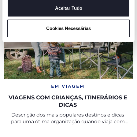
cookies. Se quiser saber mais, alterar ou revogar o
consentimento de todos ou de alguns cookies, clique em
Aceitar Tudo
"mostrar detalhes". Ao fechar este aviso, está a
consentir na utilização apenas de cookies técnicos, que
Cookies Necessárias
são necessários e essenciais para garantir o
funcionamento desta página.
EM VIAGEM
VIAGENS COM CRIANÇAS, ITINERÁRIOS E
DICAS
Descrição dos mais populares destinos e dicas
para uma ótima organização quando viaja com
crianças.