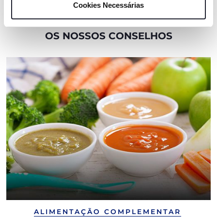
Cookies Necessárias
são necessários e essenciais para garantir o
funcionamento desta página.
OS NOSSOS CONSELHOS
ALIMENTAÇÃO COMPLEMENTAR