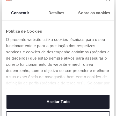
REFEIÇÕES
TECIDO MACIO
FÁCEIS EM
Inclui uma inserção
QUALQUER
Consentir
Detalhes
Sobre os cookies
têxtil macia,
LUGAR
concebida para
proporcionar conforto
Assento elevatório
e comodidade
com 2 alturas
Política de Cookies
adicionais, e que pode
diferentes que se
ser fácilmente lavada
O presente website utiliza cookies técnicos para o seu
prende à maioria das
na máquina de lavar
cadeiras de jantar.
funcionamento e para a prestação dos respetivos
roupa.
serviços e cookies de desempenho anónimos (próprios e
de terceiros) que estão sempre ativos para assegurar o
correto funcionamento do website e medir o seu
desempenho, com o objetivo de compreender e melhorar
a sua experiência de navegação, bem como cookies de
definição de perfis (próprios e de terceiros). Se optar por
FÁCIL DE
“aceitar todos” está a consentir na utilização de todos os
TRANSPORTAR
cookies. Se quiser saber mais, alterar ou revogar o
Com dobragem
consentimento de todos ou de alguns cookies, clique em
Aceitar Tudo
compatível e pega de
"mostrar detalhes". Ao fechar este aviso, está a
transporte integrada.
consentir na utilização apenas de cookies técnicos, que