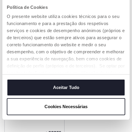
Política de Cookies
O presente website utiliza cookies técnicos para o seu
+ CORES
funcionamento e para a prestação dos respetivos
Prato Heart em silicone
Prato em silicone com
serviços e cookies de desempenho anónimos (próprios e
com ventosa
divisórias
de terceiros) que estão sempre ativos para assegurar o
€ 16,99
€ 18,99
correto funcionamento do website e medir o seu
desempenho, com o objetivo de compreender e melhorar
ADICIONAR
ADICIONAR
a sua experiência de navegação, bem como cookies de
definição de perfis (próprios e de terceiros). Se optar por
“aceitar todos” está a consentir na utilização de todos os
PROMOÇÃO
cookies. Se quiser saber mais, alterar ou revogar o
consentimento de todos ou de alguns cookies, clique em
Aceitar Tudo
"mostrar detalhes". Ao fechar este aviso, está a
consentir na utilização apenas de cookies técnicos, que
Cookies Necessárias
são necessários e essenciais para garantir o
funcionamento desta página.