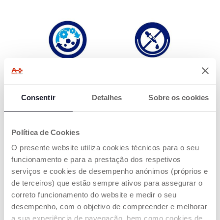
FÓRMULA COM
SEM CORANTES
TECNOLOGIA
Uma fórmula suave
"ODOR OFF"
Consentir
Detalhes
Sobre os cookies
sem corantes.
Uma tecnologia
especial que auxilia na
remoção eficaz de
Política de Cookies
manchas e odores,
deixando as roupas
O presente website utiliza cookies técnicos para o seu
limpas, frescas e
funcionamento e para a prestação dos respetivos
perfumadas.
serviços e cookies de desempenho anónimos (próprios e
de terceiros) que estão sempre ativos para assegurar o
correto funcionamento do website e medir o seu
desempenho, com o objetivo de compreender e melhorar
a sua experiência de navegação, bem como cookies de