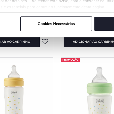
ostrar detalhes". Ao fechar este aviso, está a consentir na util
s e essenciais para garantir o funcionamento desta página.
s Macaquinhos -
SPRAY REFRESCANTE
PROTETOR 100ML
Cookies Necessárias
€ 12,99
NAR AO CARRINHO
ADICIONAR AO CARRINH
PROMOÇÃO