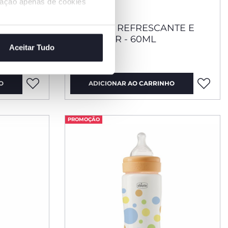
ização apenas de cookies
 E
ROLL-ON REFRESCANTE E
PROTETOR - 60ML
Aceitar Tudo
€ 12,99
O
ADICIONAR AO CARRINHO
PROMOÇÃO