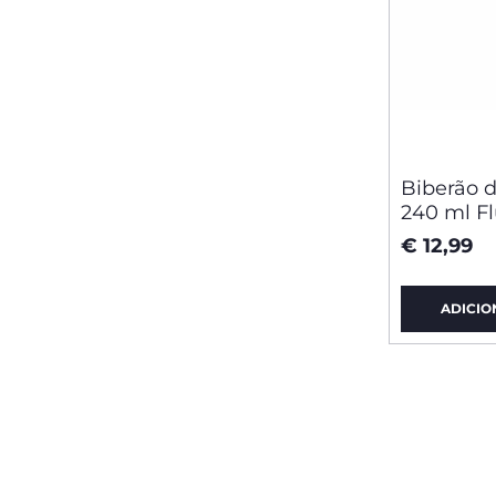
Biberão d
240 ml F
€ 12,99
ADICIO