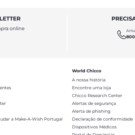
LETTER
PRECIS
pra online
Artsa
800
World Chicco
A nossa história
sentes
Encontre uma loja
Chicco Research Center
ter
Alertas de segurança
Alerta de phishing
judar a Make-A-Wish Portugal
Declaração de conformidade
Dispositivos Médicos
Portal de Denúncias