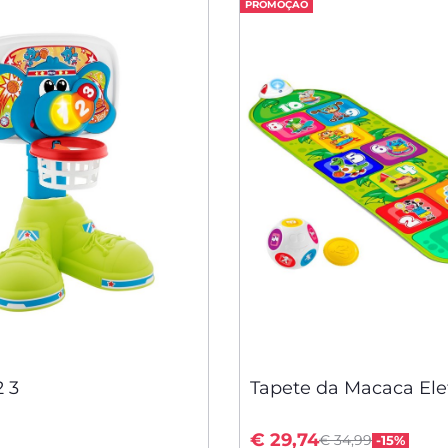
PROMOÇÃO
2 3
Tapete da Macaca Ele
Price reduced fro
to
€ 29,74
€ 34,99
-15%