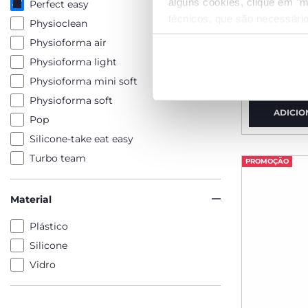
alguns cookies, clique em "m
Perfect easy
técnicos, que são necessário
Physioclean
Strike do
Physioforma air
Fit&Fun
Physioforma light
€ 21,99
Physioforma mini soft
Physioforma soft
ADICIO
Pop
Silicone-take eat easy
Turbo team
PROMOÇÃO
Material
Plástico
Silicone
Vidro