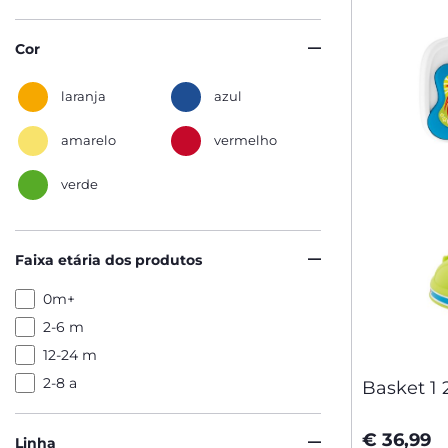
Cor
laranja
azul
amarelo
vermelho
verde
Faixa etária dos produtos
0m+
2-6 m
12-24 m
2-8 a
Basket 1 
€ 36,99
Linha