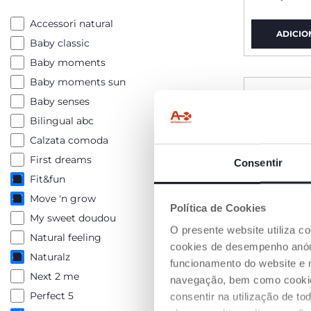
Accessori natural
ADICIO
Baby classic
Baby moments
Baby moments sun
Baby senses
Bilingual abc
Calzata comoda
First dreams
Consentir
Fit&fun
Move 'n grow
Política de Cookies
My sweet doudou
O presente website utiliza c
Natural feeling
cookies de desempenho anóni
Naturalz
funcionamento do website e 
Next 2 me
navegação, bem como cookies 
Perfect 5
consentir na utilização de t