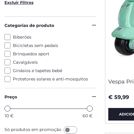
Excluir Filtros
Categorias de produto
Biberões
Bicicletas sem pedais
Brinquedos sport
Cavalgáveis
Ginásios e tapetes bebé
Protetores solares e anti-mosquitos
Vespa Pr
€ 59,99
Preço
ADICIO
10
€
60
€
Só produtos em promoção