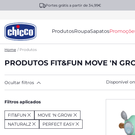
Portes grátis a partir de 34,99€
Produtos
Roupa
Sapatos
Promoçõe
Home
Produtos
PRODUTOS FIT&FUN MOVE 'N GR
Disponível on
Ocultar filtros
Filtros aplicados
FIT&FUN
MOVE 'N GROW
NATURALZ
PERFECT EASY