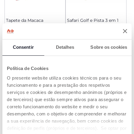
Tapete da Macaca
Safari Golf e Pista 3 em 1
Eletrónico
Price reduced from
Price reduced from
to
to
€ 29,74
€ 21,24
€ 34,99
-15%
€ 24,99
-15%
Consentir
ADICIONAR
Detalhes
ADICIONAR
Sobre os cookies
PROMOÇÃO
Política de Cookies
O presente website utiliza cookies técnicos para o seu
funcionamento e para a prestação dos respetivos
serviços e cookies de desempenho anónimos (próprios e
de terceiros) que estão sempre ativos para assegurar o
correto funcionamento do website e medir o seu
desempenho, com o objetivo de compreender e melhorar
a sua experiência de navegação, bem como cookies de
definição de perfis (próprios e de terceiros). Se optar por