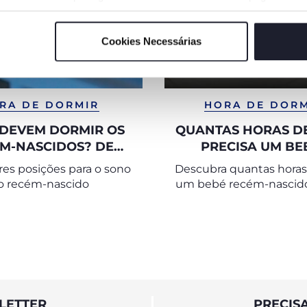
Cookies Necessárias
RA DE DORMIR
HORA DE DOR
DEVEM DORMIR OS
QUANTAS HORAS D
M-NASCIDOS? DE
PRECISA UM BE
RIGA PARA CIMA
es posições para o sono
Descubra quantas horas
o recém-nascido
um bebé recém-nascido
e porque é que o des
fundamental para a s
toda a família.
LETTER
PRECIS