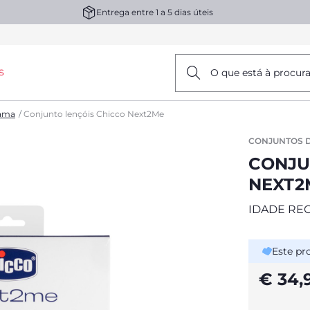
Entrega entre 1 a 5 dias úteis
s
O que está à procur
cama
Conjunto lençóis Chicco Next2Me
CONJUNTOS 
CONJU
NEXT2
IDADE RE
Este pr
€ 34,