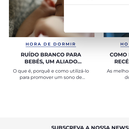
HORA DE DORMIR
HO
RUÍDO BRANCO PARA
COMO 
BEBÉS, UM ALIADO
RECÉ
PRECIOSOS PARA O SONO
BAR
O que é, porquê e como utilizá-lo
As melhor
para promover um sono de
d
qualidade para os mais pequenos
SUBSCREVA A NOSSA NEWS