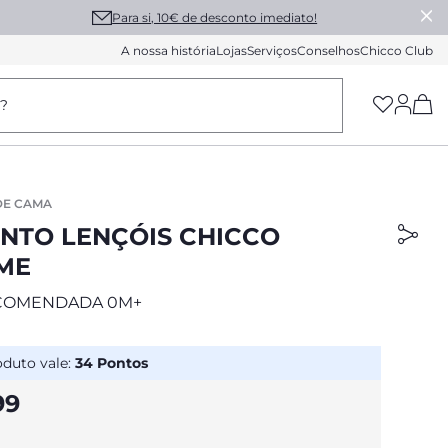
Para si, 10€ de desconto imediato!
A nossa história
Lojas
Serviços
Conselhos
Chicco Club
(h
a?
DE CAMA
NTO LENÇÓIS CHICCO
ME
COMENDADA 0M+
oduto vale:
34
Pontos
99