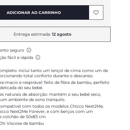
ADICIONAR AO CARRINHO
Entrega estimada:
12 agosto
nto seguro
ão fácil e rápida
ompleto: inclui tanto um lençol de cima como um de
orcionando total conforto durante o descanso.
tra-macio e respirável: feito de fibra de bambu, perfeito
 delicada do seu bebé.
es naturais de absorção: mantém o seu bebé seco,
 um ambiente de sono tranquilo.
ompatível com todos os modelos Chicco Next2Me,
hicco Next2Me Forever, e com berços com um
 colchão de 50x83 cm.
100% Viscose de bambu