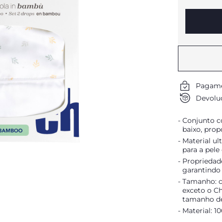
Pagame
Devoluç
Conjunto c
baixo, prop
Material ul
para a pele
Propriedad
garantindo
Tamanho: c
exceto o C
tamanho de
Material: 