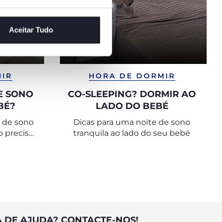
Aceitar Tudo
MIR
HORA DE DORMIR
E SONO
CO-SLEEPING? DORMIR AO
BÉ?
LADO DO BEBÉ
 de sono
Dicas para uma noite de sono
 precisa
tranquila ao lado do seu bebé
canso é
aúde de
A DE AJUDA? CONTACTE-NOS!