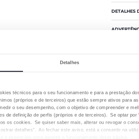
DETALHES 
ADVERTÊNC
Encontre
Detalhes
OS NOSSOS CONSELHOS
ookies técnicos para o seu funcionamento e para a prestação do
mos (próprios e de terceiros) que estão sempre ativos para as
medir o seu desempenho, com o objetivo de compreender e melh
de definição de perfis (próprios e de terceiros). Se optar por “
odos os cookies. Se quiser saber mais, alterar ou revogar o con
ostrar detalhes". Ao fechar este aviso, está a consentir na util
s e essenciais para garantir o funcionamento desta página.