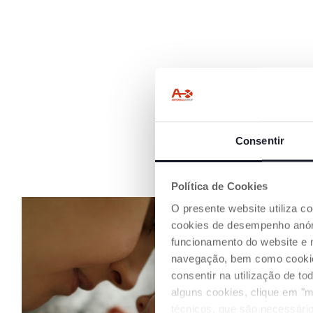
Consentir
Política de Cookies
O presente website utiliza c
cookies de desempenho anóni
funcionamento do website e 
navegação, bem como cookies 
consentir na utilização de t
alguns cookies, clique em "m
técnicos, que são necessário