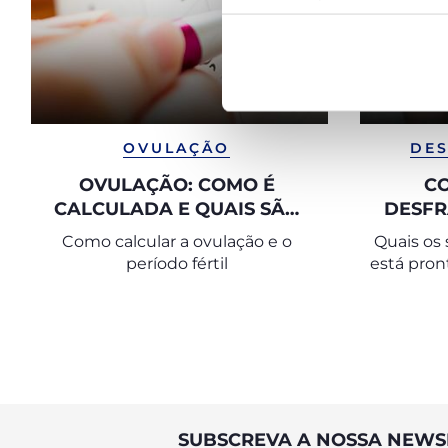
OVULAÇÃO
DES
OVULAÇÃO: COMO É
C
CALCULADA E QUAIS SÃO
DESFR
OS SINTOMAS
ATRAV
Como calcular a ovulação e o
Quais os 
período fértil
está pront
para ajud
fazer a
SUBSCREVA A NOSSA NEWS