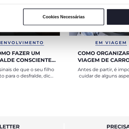
Cookies Necessárias
ENVOLVIMENTO
EM VIAGEM
OMO FAZER UM
COMO ORGANIZA
ALDE CONSCIENTE
VIAGEM DE CARR
ÉS DO TREINO DO
UMA CRIANÇ
sinais de que o seu filho
Antes de partir, é imp
BACIO
o para o desfralde, dicas
cuidar de alguns aspe
ar a usar o bacio e como
organização, para q
 transição para a sanita
viagem de carro lon
crianças corra de forma t
LETTER
PRECIS