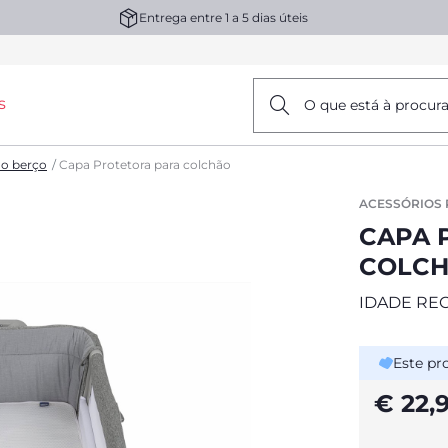
Entrega entre 1 a 5 dias úteis
s
O que está à procur
 o berço
Capa Protetora para colchão
ACESSÓRIOS 
CAPA 
COLC
IDADE RE
Este pr
€ 22,