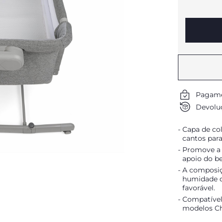
Pagame
Devoluç
Capa de co
cantos para 
Promove a 
apoio do b
A composiç
humidade d
favorável.
Compatível
modelos Ch