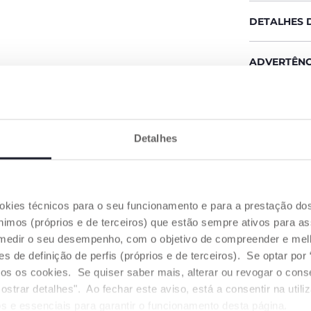
DETALHES 
ADVERTÊNC
Encontre
Detalhes
OS NOSSOS CONSELHOS
ookies técnicos para o seu funcionamento e para a prestação do
mos (próprios e de terceiros) que estão sempre ativos para as
medir o seu desempenho, com o objetivo de compreender e melh
de definição de perfis (próprios e de terceiros). Se optar por “
odos os cookies. Se quiser saber mais, alterar ou revogar o con
ostrar detalhes". Ao fechar este aviso, está a consentir na util
s e essenciais para garantir o funcionamento desta página.