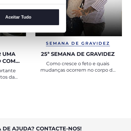
Aceitar Tudo
SEMANA DE GRAVIDEZ
R UMA
25ª SEMANA DE GRAVIDEZ
O COM
Como cresce o feto e quais
A
mudanças ocorrem no corpo da
ortante
mulher
tos da
ue uma
ga com
ranquila.
A DE AJUDA? CONTACTE-NOS!