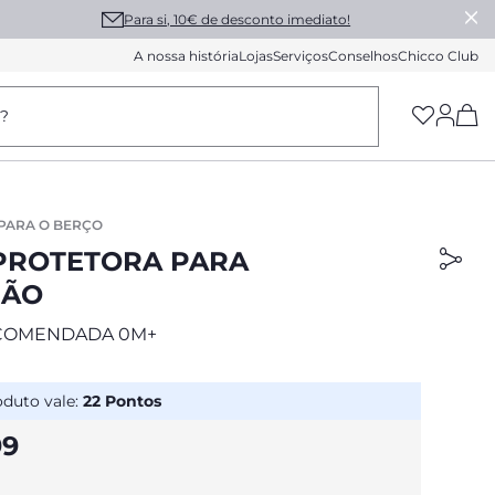
Para si, 10€ de desconto imediato!
A nossa história
Lojas
Serviços
Conselhos
Chicco Club
(h
a?
PARA O BERÇO
PROTETORA PARA
HÃO
COMENDADA 0M+
oduto vale:
22
Pontos
99