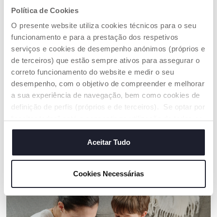
Política de Cookies
HABILIDADES DE
DIVERSÃO E
O presente website utiliza cookies técnicos para o seu
COORDENAÇÃO
ESTIMULAÇÃO
funcionamento e para a prestação dos respetivos
MANUAL
SENSORIAL
serviços e cookies de desempenho anónimos (próprios e
Perfeito para apanhar,
Bolas macias.
de terceiros) que estão sempre ativos para assegurar o
atirar e rolar:
Diferentes materiais
correto funcionamento do website e medir o seu
desenvolve as
(PVC e veludo) para
habilidades de
estimulação tátil.
desempenho, com o objetivo de compreender e melhorar
coordenação manual.
Chocalho divertido
a sua experiência de navegação, bem como cookies de
dentro da bola de
definição de perfis (próprios e de terceiros). Se optar por
tecido!
“aceitar todos” está a consentir na utilização de todos os
cookies. Se quiser saber mais, alterar ou revogar o
consentimento de todos ou de alguns cookies, clique em
Aceitar Tudo
"mostrar detalhes". Ao fechar este aviso, está a
OS NOSSOS CONSELHOS
consentir na utilização apenas de cookies técnicos, que
Cookies Necessárias
são necessários e essenciais para garantir o
funcionamento desta página.