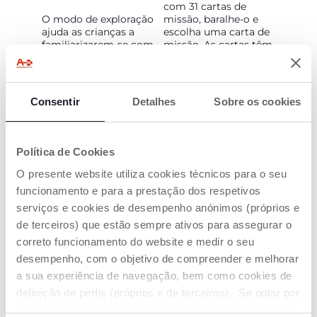
com 31 cartas de
O modo de exploração
missão, baralhe-o e
ajuda as crianças a
escolha uma carta de
familiarizarem-se com
missão. As cartas têm
o espaço do tapete, a
4 níveis de dificuldade,
forma de procurar
indicados pelo
animais e continentes,
número de estrelas no
as suas cores, o som
verso de cada carta de
Consentir
Detalhes
Sobre os cookies
típico de cada animal
missão.
e o género musical
tradicional de cada
Inverta a carta e passe
terra.
com o avião por
Política de Cookies
cima... magicamente,
O presente website utiliza cookies técnicos para o seu
E se visitar TODOS os
o avião reconhece a
animais e continentes,
carta e inicia uma
funcionamento e para a prestação dos respetivos
irá desbloquear
nova missão!
serviços e cookies de desempenho anónimos (próprios e
conquistas muito
de terceiros) que estão sempre ativos para assegurar o
engraçadas!
correto funcionamento do website e medir o seu
desempenho, com o objetivo de compreender e melhorar
a sua experiência de navegação, bem como cookies de
definição de perfis (próprios e de terceiros). Se optar por
“aceitar todos” está a consentir na utilização de todos os