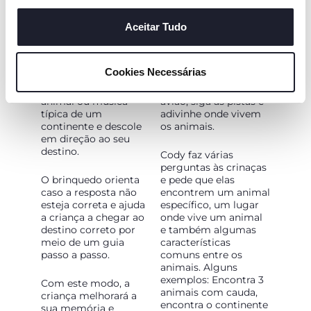
cookies. Se quiser saber mais, alterar ou revogar o
consentimento de todos ou de alguns cookies, clique em
Aceitar Tudo
MISSÕES DE
MISSÕES DE
"mostrar detalhes". Ao fechar este aviso, está a
DESCOBERTA (
DETETIVE ( AOS 4
consentir na utilização apenas de cookies técnicos, que
AOS 3 ANOS)
ANOS)
Cookies Necessárias
são necessários e essenciais para garantir o
Ouça o som de um
Adote uma lupa no
funcionamento desta página.
animal ou música
avião, siga as pistas e
típica de um
adivinhe onde vivem
continente e descole
os animais.
em direção ao seu
destino.
Cody faz várias
perguntas às crinaças
O brinquedo orienta
e pede que elas
caso a resposta não
encontrem um animal
esteja correta e ajuda
específico, um lugar
a criança a chegar ao
onde vive um animal
destino correto por
e também algumas
meio de um guia
características
passo a passo.
comuns entre os
animais. Alguns
exemplos: Encontra 3
Com este modo, a
animais com cauda,
criança melhorará a
encontra o continente
sua memória e