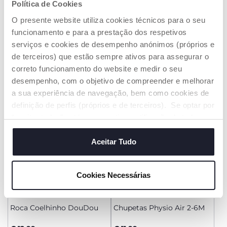
Política de Cookies
Chave Falante
Ursinho DouDou
O presente website utiliza cookies técnicos para o seu
funcionamento e para a prestação dos respetivos
€ 16,99
€ 14,99
serviços e cookies de desempenho anónimos (próprios e
de terceiros) que estão sempre ativos para assegurar o
ADICIONAR
ADICIONAR
correto funcionamento do website e medir o seu
desempenho, com o objetivo de compreender e melhorar
a sua experiência de navegação, bem como cookies de
definição de perfis (próprios e de terceiros). Se optar por
“aceitar todos” está a consentir na utilização de todos os
cookies. Se quiser saber mais, alterar ou revogar o
consentimento de todos ou de alguns cookies, clique em
Aceitar Tudo
"mostrar detalhes". Ao fechar este aviso, está a
consentir na utilização apenas de cookies técnicos, que
Cookies Necessárias
são necessários e essenciais para garantir o
funcionamento desta página.
+ CORES
Roca Coelhinho DouDou
Chupetas Physio Air 2-6M