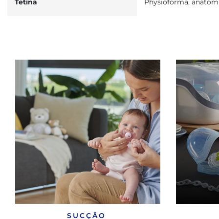
Tetina
Physioforma, anatómi
SUCÇÃO