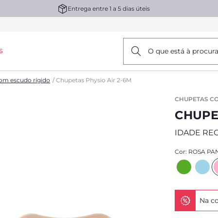
Entrega entre 1 a 5 dias úteis
s
O que está à procur
om escudo rígido
Chupetas Physio Air 2-6M
CHUPETAS CO
CHUPE
IDADE RE
Cor:
ROSA PA
Na co