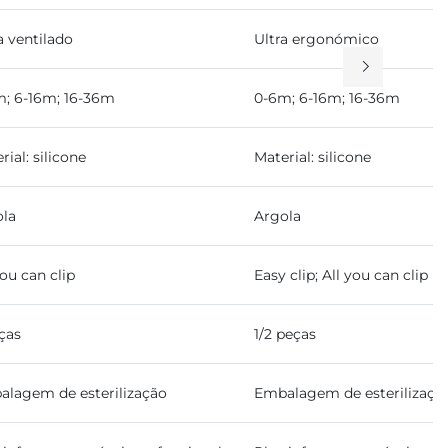
a ventilado
Ultra ergonómico
; 6-16m; 16-36m
0-6m; 6-16m; 16-36m
rial: silicone
Material: silicone
ola
Argola
you can clip
Easy clip; All you can clip
ças
1/2 peças
lagem de esterilização
Embalagem de esterilizaçã