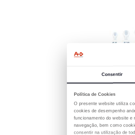
TETINA ATIVA
SILICONE
Consentir
O silicone é um 
transparente e h
sabor e odor e q
Política de Cookies
deforma com o p
tempo.
O presente website utiliza c
cookies de desempenho anóni
funcionamento do website e 
Disponível em 3
navegação, bem como cookies 
diferentes: 0-6m,
36m, para assegu
consentir na utilização de t