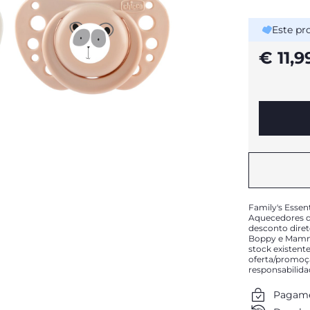
Este pr
€ 11,9
Family's Essen
Aquecedores de
desconto diret
Boppy e Mammy
stock existente
oferta/promoç
responsabilid
Pagame