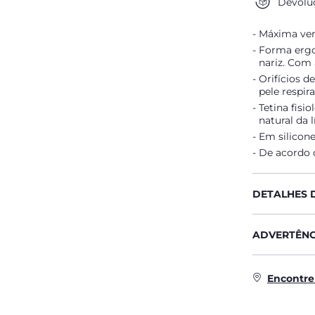
Devoluç
Máxima vent
Forma ergo
nariz. Com 
Orifícios d
pele respira
Tetina fisi
natural da 
Em silicon
De acordo 
DETALHES 
ADVERTÊNC
Encontre