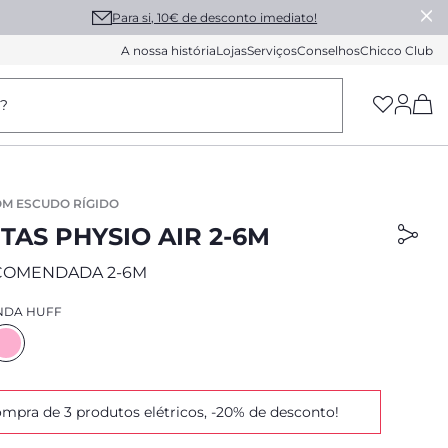
Para si, 10€ de desconto imediato!
A nossa história
Lojas
Serviços
Conselhos
Chicco Club
(h
a?
M ESCUDO RÍGIDO
TAS PHYSIO AIR 2-6M
COMENDADA 2-6M
NDA HUFF
mpra de 3 produtos elétricos, -20% de desconto!