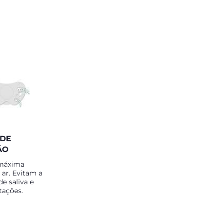
 DE
ÃO
máxima
 ar. Evitam a
e saliva e
tações.