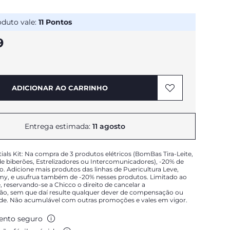
oduto vale:
11
Pontos
9
ADICIONAR AO CARRINHO
Entrega estimada:
11 agosto
tials Kit: Na compra de 3 produtos elétricos (BomBas Tira-Leite,
 biberões, Estrelizadores ou Intercomunicadores), -20% de
o. Adicione mais produtos das linhas de Puericultura Leve,
, e usufrua também de -20% nesses produtos. Limitado ao
, reservando-se a Chicco o direito de cancelar a
ão, sem que daí resulte qualquer dever de compensação ou
ade. Não acumulável com outras promoções e vales em vigor.
nto seguro