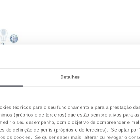
 EM
Detalhes
material
igiénico, sem
ue não
assar do
ookies técnicos para o seu funcionamento e para a prestação do
mos (próprios e de terceiros) que estão sempre ativos para as
medir o seu desempenho, com o objetivo de compreender e melh
 tamanhos
de definição de perfis (próprios e de terceiros). Se optar por “
 6-16m e 16-
rar o
odos os cookies. Se quiser saber mais, alterar ou revogar o con