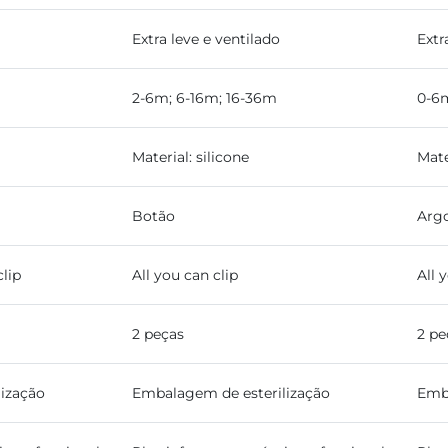
Extra leve e ventilado
Extr
2-6m; 6-16m; 16-36m
0-6m
Material: silicone
Mate
Botão
Arg
clip
All you can clip
All 
2 peças
2 pe
ização
Embalagem de esterilização
Emba