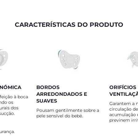
CARACTERÍSTICAS DO PRODUTO
NÓMICA
BORDOS
ORIFÍCIOS
ARREDONDADOS E
VENTILAÇ
feição à boca
SUAVES
ndo os
Garantem a 
rais dos
circulação de
Pousam gentilmente sobre a
sucção.
acumulação d
pele sensível do bebé.
previnem irri
urança.