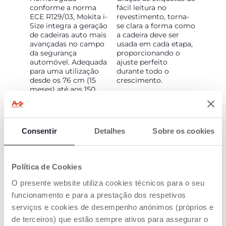
conforme a norma
fácil leitura no
ECE R129/03, Mokita i-
revestimento, torna-
Size integra a geração
se clara a forma como
de cadeiras auto mais
a cadeira deve ser
avançadas no campo
usada em cada etapa,
da segurança
proporcionando o
automóvel. Adequada
ajuste perfeito
para uma utilização
durante todo o
desde os 76 cm (15
crescimento.
meses) até aos 150
cm, no sentido da
marcha, tem duas
configurações
diferentes:
Consentir
Detalhes
Sobre os cookies
- De 76 a 105 cm
Política de Cookies
- De 100 a 150 cm
O presente website utiliza cookies técnicos para o seu
funcionamento e para a prestação dos respetivos
serviços e cookies de desempenho anónimos (próprios e
de terceiros) que estão sempre ativos para assegurar o