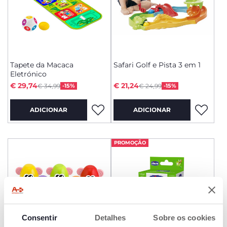
Tapete da Macaca
Safari Golf e Pista 3 em 1
Eletrónico
Price reduced from
Price reduced from
to
to
€ 29,74
€ 21,24
€ 34,99
-15%
€ 24,99
-15%
ADICIONAR
ADICIONAR
PROMOÇÃO
Consentir
Detalhes
Sobre os cookies