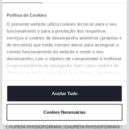
Política de Cookies
Strike dos Macaquinhos -
Dispositivo ultrassons anti-
Fit&Fun
mosquitos clássico
O presente website utiliza cookies técnicos para o seu
€ 21,99
€ 16,99
funcionamento e para a prestação dos respetivos
serviços e cookies de desempenho anónimos (próprios e
ADICIONAR
ADICIONAR
de terceiros) que estão sempre ativos para assegurar o
correto funcionamento do website e medir o seu
desempenho, com o objetivo de compreender e melhorar
a sua experiência de navegação, bem como cookies de
definição de perfis (próprios e de terceiros). Se optar por
“aceitar todos” está a consentir na utilização de todos os
cookies. Se quiser saber mais, alterar ou revogar o
consentimento de todos ou de alguns cookies, clique em
Aceitar Tudo
"mostrar detalhes". Ao fechar este aviso, está a
consentir na utilização apenas de cookies técnicos, que
Cookies Necessárias
são necessários e essenciais para garantir o
funcionamento desta página.
CHUPETA PHYSIOFORMA®
CHUPETA PHYSIOFORMA®