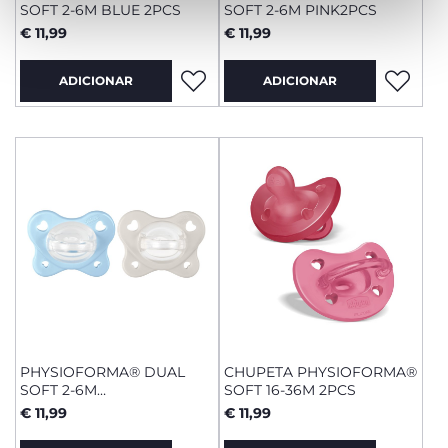
SOFT 2-6M BLUE 2PCS
SOFT 2-6M PINK2PCS
€ 11,99
€ 11,99
ADICIONAR
ADICIONAR
PHYSIOFORMA® DUAL
CHUPETA PHYSIOFORMA®
SOFT 2-6M
SOFT 16-36M 2PCS
AZUL/CINZENTO 2
€ 11,99
€ 11,99
UNIDADES