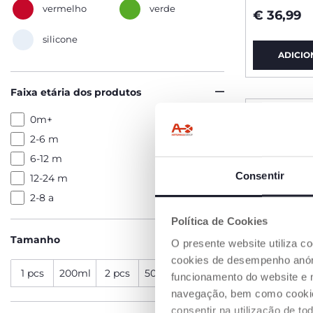
vermelho
verde
€ 36,99
silicone
ADICIO
Faixa etária dos produtos
0m+
2-6 m
6-12 m
Consentir
12-24 m
2-8 a
Política de Cookies
Tamanho
O presente website utiliza c
cookies de desempenho anóni
1 pcs
200ml
2 pcs
500ml
500 ml
funcionamento do website e 
navegação, bem como cookies 
consentir na utilização de t