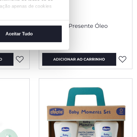
ização apenas de cookies
 anti-
Baby Set Presente Óleo
Aceitar Tudo
€ 14,99
O
ADICIONAR AO CARRINHO