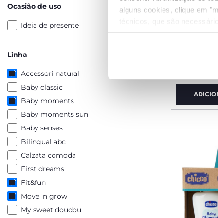
Ocasião de uso
alguns cookies, clique em "m
técnicos, que são necessário
Ideia de presente
Strike do
Fit&Fun
Linha
€ 21,99
Accessori natural
Baby classic
ADICIO
Baby moments
Baby moments sun
Baby senses
Bilingual abc
Calzata comoda
First dreams
Fit&fun
Move 'n grow
My sweet doudou