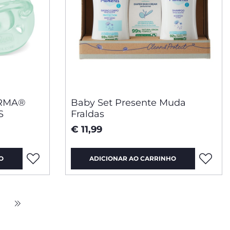
ORMA®
Baby Set Presente Muda
S
Fraldas
€ 11,99
O
ADICIONAR AO CARRINHO