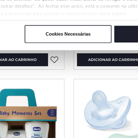
ostrar detalhes". Ao fechar este aviso, está a consentir na util
s e essenciais para garantir o funcionamento desta página.
s Macaquinhos -
Dispositivo ultrassons
mosquitos clássico
Cookies Necessárias
€ 16,99
NAR AO CARRINHO
ADICIONAR AO CARRINH