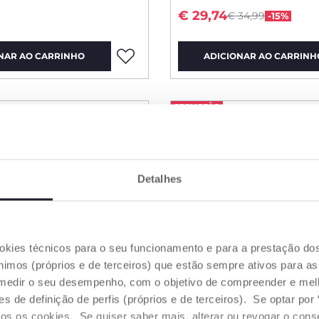
Price reduced fro
to
€ 29,74
€ 34,99
-15%
NAR AO CARRINHO
ADICIONAR AO CARRINH
PROMOÇÃO
Detalhes
ookies técnicos para o seu funcionamento e para a prestação do
mos (próprios e de terceiros) que estão sempre ativos para as
medir o seu desempenho, com o objetivo de compreender e melh
de definição de perfis (próprios e de terceiros). Se optar por “
odos os cookies. Se quiser saber mais, alterar ou revogar o con