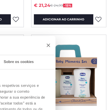
m
Price reduced from
to
€ 21,24
€ 24,99
-15%
O
ADICIONAR AO CARRINHO
Sobre os cookies
s respetivos serviços e
segurar o correto
orar a sua experiência de
aceitar todos” está a
sentimento de todos ou de