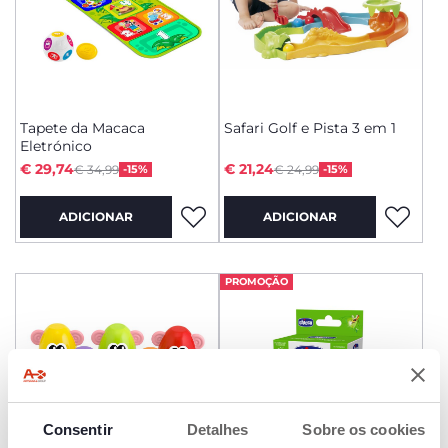
Tapete da Macaca
Safari Golf e Pista 3 em 1
Eletrónico
Price reduced from
Price reduced from
to
to
€ 29,74
€ 21,24
€ 34,99
-15%
€ 24,99
-15%
ADICIONAR
ADICIONAR
PROMOÇÃO
Consentir
Detalhes
Sobre os cookies