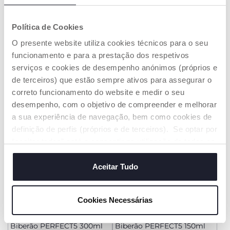
Política de Cookies
Strike dos Macaquinhos -
Dispositivo ultrassons anti-
Fit&Fun
mosquitos clássico
O presente website utiliza cookies técnicos para o seu
€ 21,99
€ 16,99
funcionamento e para a prestação dos respetivos
serviços e cookies de desempenho anónimos (próprios e
ADICIONAR
ADICIONAR
de terceiros) que estão sempre ativos para assegurar o
correto funcionamento do website e medir o seu
desempenho, com o objetivo de compreender e melhorar
PROMOÇÃO
PROMOÇÃO
a sua experiência de navegação, bem como cookies de
definição de perfis (próprios e de terceiros). Se optar por
“aceitar todos” está a consentir na utilização de todos os
cookies. Se quiser saber mais, alterar ou revogar o
consentimento de todos ou de alguns cookies, clique em
Aceitar Tudo
"mostrar detalhes". Ao fechar este aviso, está a
consentir na utilização apenas de cookies técnicos, que
Cookies Necessárias
são necessários e essenciais para garantir o
+ CORES
+ CORES
funcionamento desta página.
Biberão PERFECT5 300ml
Biberão PERFECT5 150ml